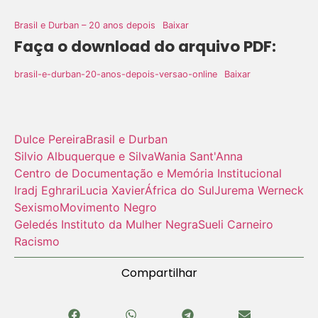
Brasil e Durban – 20 anos depois
Baixar
Faça o download do arquivo PDF:
brasil-e-durban-20-anos-depois-versao-online
Baixar
Dulce Pereira
Brasil e Durban
Silvio Albuquerque e Silva
Wania Sant'Anna
Centro de Documentação e Memória Institucional
Iradj Eghrari
Lucia Xavier
África do Sul
Jurema Werneck
Sexismo
Movimento Negro
Geledés Instituto da Mulher Negra
Sueli Carneiro
Racismo
Compartilhar