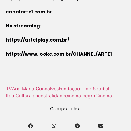
canalarte1.com.br
No streaming:
https://arte1play.com.br/
https://www.looke.com.br/CHANNEL/ARTE1
TV
Ana Maria Gonçalves
Fundação Tide Setubal
Itaú Cultural
ancestralidade
cinema negro
Cinema
Compartilhar