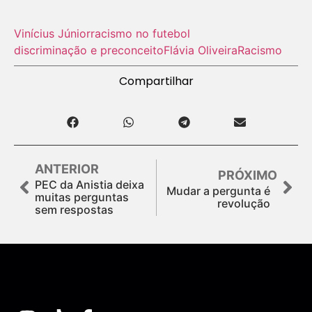
Vinícius Júnior
racismo no futebol
discriminação e preconceito
Flávia Oliveira
Racismo
Compartilhar
ANTERIOR
PRÓXIMO
PEC da Anistia deixa
Mudar a pergunta é
muitas perguntas
revolução
sem respostas