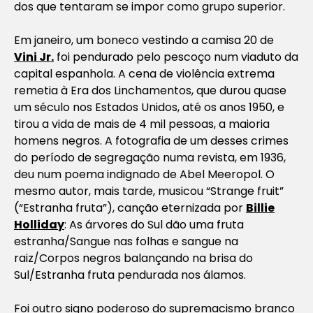
dos que tentaram se impor como grupo superior.
Em janeiro, um boneco vestindo a camisa 20 de
Vini Jr.
foi pendurado pelo pescoço num viaduto da
capital espanhola. A cena de violência extrema
remetia à Era dos Linchamentos, que durou quase
um século nos Estados Unidos, até os anos 1950, e
tirou a vida de mais de 4 mil pessoas, a maioria
homens negros. A fotografia de um desses crimes
do período de segregação numa revista, em 1936,
deu num poema indignado de Abel Meeropol. O
mesmo autor, mais tarde, musicou “Strange fruit”
(“Estranha fruta”), canção eternizada por
Billie
Holliday
:
As árvores do Sul dão uma fruta
estranha/Sangue nas folhas e sangue na
raiz/Corpos negros balançando na brisa do
Sul/Estranha fruta pendurada nos álamos.
Foi outro signo poderoso do supremacismo branco