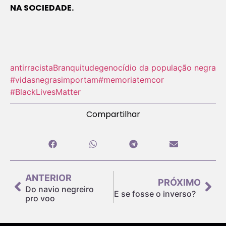
NA SOCIEDADE.
antirracista
Branquitude
genocídio da população negra
#vidasnegrasimportam
#memoriatemcor
#BlackLivesMatter
Compartilhar
ANTERIOR
PRÓXIMO
Do navio negreiro
E se fosse o inverso?
pro voo