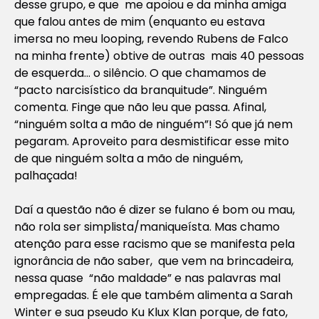
desse grupo, e que me apoiou e da minha amiga
que falou antes de mim (enquanto eu estava
imersa no meu
looping
, revendo Rubens de Falco
na minha frente) obtive de outras mais 40 pessoas
de esquerda… o silêncio. O que chamamos de
“pacto narcisístico da branquitude”. Ninguém
comenta. Finge que não leu que passa. Afinal,
“ninguém solta a mão de ninguém”! Só que já nem
pegaram. Aproveito para desmistificar esse mito
de que ninguém solta a mão de ninguém,
palhaçada!
Daí a questão não é dizer se fulano é bom ou mau,
não rola ser simplista/maniqueísta. Mas chamo
atenção para esse racismo que se manifesta pela
ignorância de não saber, que vem na brincadeira,
nessa quase “não maldade” e nas palavras mal
empregadas. É ele que também alimenta a Sarah
Winter e sua pseudo Ku Klux Klan porque, de fato,