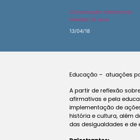
Comunicação Institucional
Geledés 30 anos
13/04/18
Educação – atuações po
A partir de reflexão sobr
afirmativas e pela educ
implementação de açõ
história e cultura, além
das desigualdades e de 