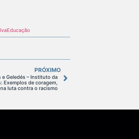
lva
Educação
PRÓXIMO
 e Geledés – Instituto da
s: Exemplos de coragem,
 na luta contra o racismo
Assine nossa Newsletter