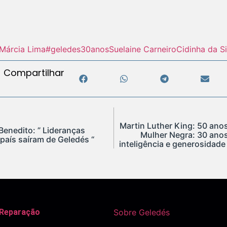
Márcia Lima
#geledes30anos
Suelaine Carneiro
Cidinha da Si
Compartilhar
Martin Luther King: 50 anos
enedito: ” Lideranças
Mulher Negra: 30 ano
país saíram de Geledés “
inteligência e generosidade
 Reparação
Sobre Geledés