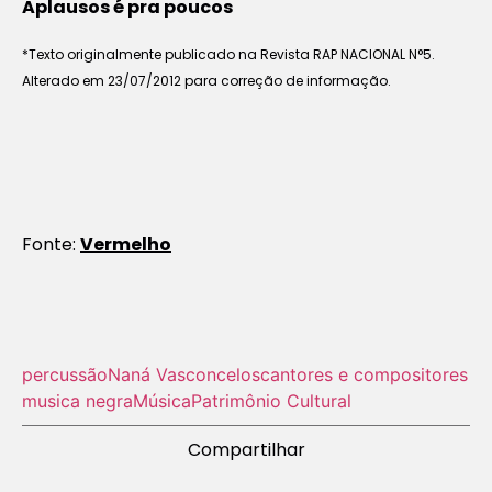
Aplausos é pra poucos
*Texto originalmente publicado na Revista RAP NACIONAL N°5.
Alterado em 23/07/2012 para correção de informação.
Fonte:
Vermelho
percussão
Naná Vasconcelos
cantores e compositores
musica negra
Música
Patrimônio Cultural
Compartilhar