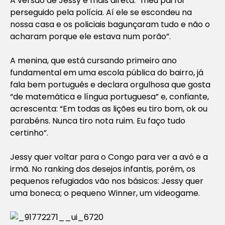
A versão de Jessy é mais direta: “meu pai foi
perseguido pela polícia. Aí ele se escondeu na
nossa casa e os policiais bagunçaram tudo e não o
acharam porque ele estava num porão”.
A menina, que está cursando primeiro ano
fundamental em uma escola pública do bairro, já
fala bem português e declara orgulhosa que gosta
“de matemática e língua portuguesa” e, confiante,
acrescenta: “Em todas as lições eu tiro bom, ok ou
parabéns. Nunca tiro nota ruim. Eu faço tudo
certinho”.
Jessy quer voltar para o Congo para ver a avó e a
irmã. No ranking dos desejos infantis, porém, os
pequenos refugiados vão nos básicos: Jessy quer
uma boneca; o pequeno Winner, um videogame.