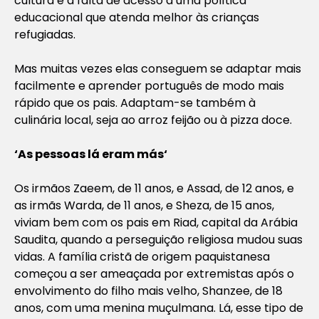
cultura e a falta de acesso a uma política
educacional que atenda melhor às crianças
refugiadas.
Mas muitas vezes elas conseguem se adaptar mais
facilmente e aprender português de modo mais
rápido que os pais. Adaptam-se também à
culinária local, seja ao arroz feijão ou à pizza doce.
‘
As pessoas lá eram más
‘
Os irmãos Zaeem, de 11 anos, e Assad, de 12 anos, e
as irmãs Warda, de 11 anos, e Sheza, de 15 anos,
viviam bem com os pais em Riad, capital da Arábia
Saudita, quando a perseguição religiosa mudou suas
vidas. A família cristã de origem paquistanesa
começou a ser ameaçada por extremistas após o
envolvimento do filho mais velho, Shanzee, de 18
anos, com uma menina muçulmana. Lá, esse tipo de