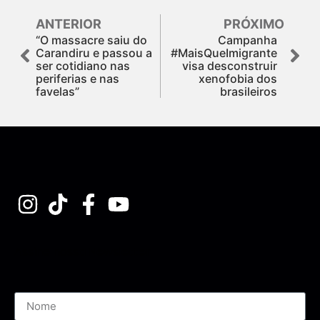
ANTERIOR
PRÓXIMO
“O massacre saiu do
Campanha
Carandiru e passou a
#MaisQueImigrante
ser cotidiano nas
visa desconstruir
periferias e nas
xenofobia dos
favelas”
brasileiros
Assine nossa Newsletter