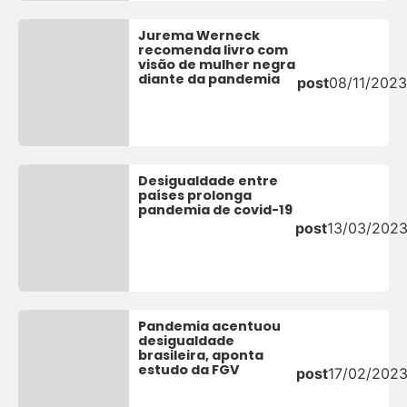
Jurema Werneck
recomenda livro com
visão de mulher negra
diante da pandemia
post
08/11/2023
Desigualdade entre
países prolonga
pandemia de covid-19
post
13/03/202
Pandemia acentuou
desigualdade
brasileira, aponta
estudo da FGV
post
17/02/202