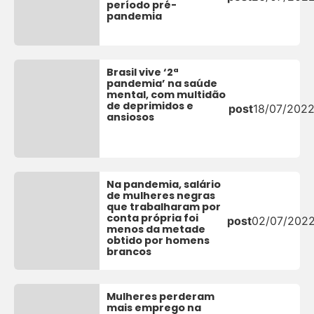
período pré-
pandemia
Brasil vive ‘2ª
pandemia’ na saúde
mental, com multidão
de deprimidos e
post
18/07/202
ansiosos
Na pandemia, salário
de mulheres negras
que trabalharam por
conta própria foi
post
02/07/202
menos da metade
obtido por homens
brancos
Mulheres perderam
mais emprego na