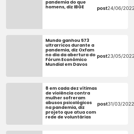
pandemia do que
homens, diz IBGE
post
24/06/202
Mundo ganhou 573
ultrarricos durante a
pandemia, diz Oxfam
no dia da abertura do
post
23/05/202
Fórum Econômico
Mundial em Davos
8 em cada dez vítimas
de violência contra
mulher sofreram
abusos psicológicos
post
31/03/202
na pandemia, diz
projeto que atua com
rede de voluntárias