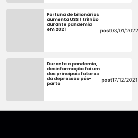
Fortuna de bilionários
aumenta US$ 1 trilhão
durante pandemia
em 2021
post
03/01/202
Durante a pandemia,
desinformação foi um
dos principais fatores
da depressão pós-
post
17/12/2021
parto