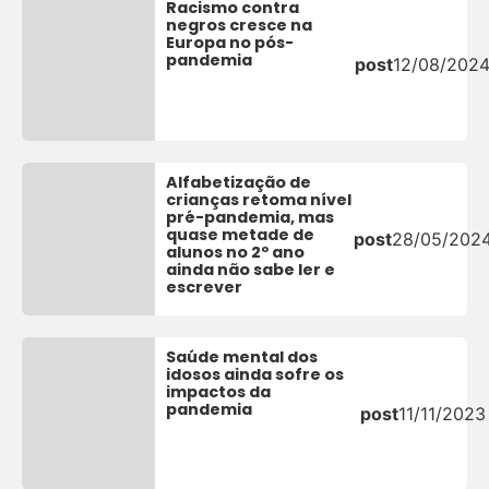
Racismo contra
negros cresce na
Europa no pós-
pandemia
post
12/08/202
Alfabetização de
crianças retoma nível
pré-pandemia, mas
quase metade de
post
28/05/202
alunos no 2º ano
ainda não sabe ler e
escrever
Saúde mental dos
idosos ainda sofre os
impactos da
pandemia
post
11/11/2023