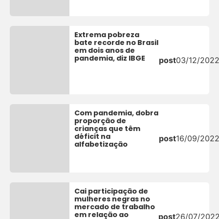
Extrema pobreza
bate recorde no Brasil
em dois anos de
pandemia, diz IBGE
post
03/12/202
Com pandemia, dobra
proporção de
crianças que têm
déficit na
post
16/09/202
alfabetização
Cai participação de
mulheres negras no
mercado de trabalho
em relação ao
post
26/07/202