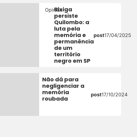
Bixiga
Opinião
persiste
Quilombo: a
5
luta pela
memória e
post
17/04/2025
permanência
de um
território
negro em SP
Não dá para
negligenciar a
memória
post
17/10/2024
roubada
5