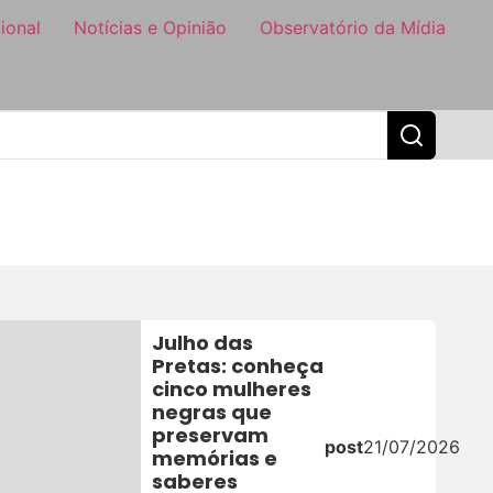
ional
Notícias e Opinião
Observatório da Mídia
Julho das
Pretas: conheça
cinco mulheres
negras que
preservam
post
21/07/2026
memórias e
saberes