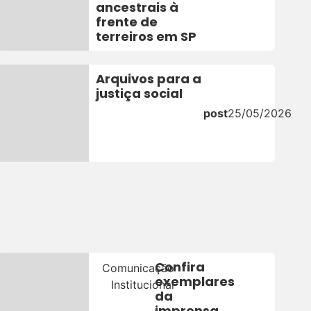
ancestrais à
frente de
terreiros em SP
Arquivos para a
justiça social
post
25/05/2026
26
Confira
Comunicação
exemplares
Institucional
da
imprensa