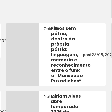
Filhos sem
Opinião
pátria,
dentro da
/2026
própria
pátria:
linguagem,
post
23/06/20
memória e
reconhecimento
entre o funk
e “Mansões e
Puxadinhos”
Miriam Alves
Notícia
abre
temporada
2026 do
/2026