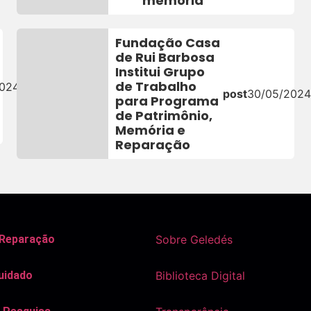
memória
Fundação Casa
de Rui Barbosa
Institui Grupo
de Trabalho
2024
post
30/05/202
para Programa
de Patrimônio,
Memória e
Reparação
 Reparação
Sobre Geledés
uidado
Biblioteca Digital