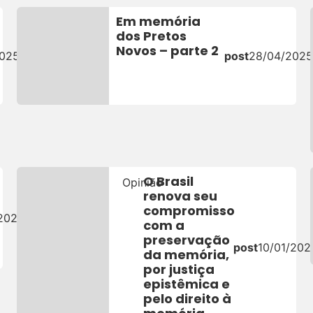
Em memória
dos Pretos
Novos – parte 2
2025
post
28/04/202
O Brasil
Opinião
renova seu
compromisso
/2025
com a
preservação
post
10/01/202
da memória,
por justiça
epistêmica e
pelo direito à