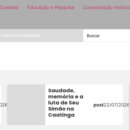
 Cuidado
Educação e Pesquisa
Comunicação Instituc
BUSCA AVANÇADA
Saudade,
memória e a
luta de Seu
2026
post
22/07/2026
Simão na
Caatinga