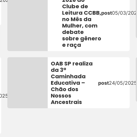
Clube de
Leitura CCBB,
post
05/03/20
no Mês da
Mulher, com
debate
sobre gênero
e raça
OAB SP realiza
da 3ª
Caminhada
Educativa –
post
24/05/202
Chão dos
Nossos
2025
Ancestrais