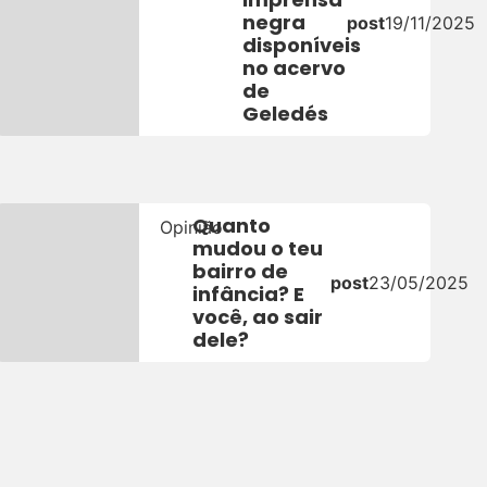
negra
post
19/11/2025
disponíveis
26
no acervo
de
Geledés
Quanto
Opinião
mudou o teu
bairro de
post
23/05/2025
infância? E
5
você, ao sair
dele?