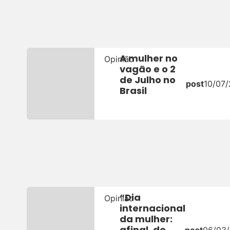
A mulher no
Opinião
vagão e o 2
de Julho no
post
10/07
Brasil
“Dia
Opinião
internacional
da mulher:
afinal, de
post
06/03