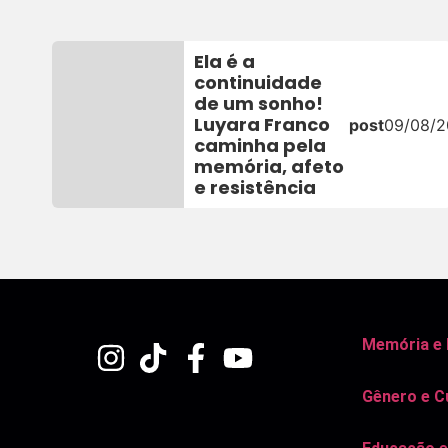
Ela é a
continuidade
de um sonho!
Luyara Franco
post
09/08/
caminha pela
memória, afeto
e resistência
Memória e
Gênero e C