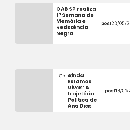
OAB SP realiza
1ª Semana de
Memória e
post
20/05/
Resistência
Negra
Ainda
Opinião
Estamos
Vivas: A
post
16/01
trajetória
Política de
Ana Dias