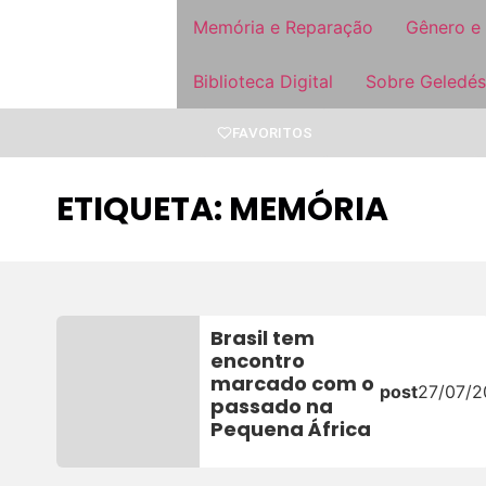
Memória e Reparação
Gênero e
Biblioteca Digital
Sobre Geledés
FAVORITOS
ETIQUETA: MEMÓRIA
Brasil tem
encontro
marcado com o
post
27/07/
passado na
Pequena África