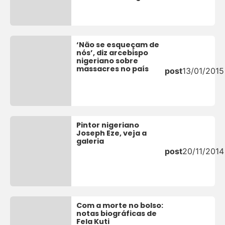
‘Não se esqueçam de
nós’, diz arcebispo
nigeriano sobre
massacres no país
post
13/01/2015
Pintor nigeriano
Joseph Eze, veja a
galeria
post
20/11/2014
Com a morte no bolso:
notas biográficas de
Fela Kuti