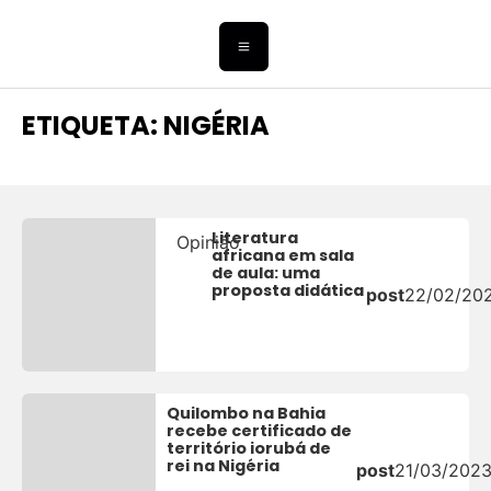
ETIQUETA: NIGÉRIA
Literatura
Opinião
africana em sala
de aula: uma
proposta didática
post
22/02/20
Quilombo na Bahia
recebe certificado de
território iorubá de
rei na Nigéria
post
21/03/202