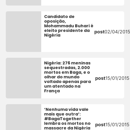
Candidato de
oposição,
Mohammadu Buhari é
eleito presidente da
post
02/04/201
Nigéria
Nigéria: 276 meninas
sequestradas, 2.000
mortos em Baga, e o
olhar do mundo
post
15/01/2015
voltado apenas para
um atentado na
França
‘Nenhuma vida vale
mais que outra’:
#BagaTogether
lembra os mortos no
post
15/01/2015
massacre da Nigéria