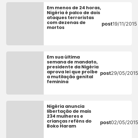
Em menos de 24 horas,
Nigéria é palco de dois
ataques terroristas
com dezenas de
post
19/11/2015
mortos
Em sua última
semana de mandato,
presidente da Nigéria
aprova lei que proíbe
post
29/05/201
a mutilação genital
feminina
Nigéria anuncia
libertação de mais
234 mulheres e
crianças reféns do
post
02/05/201
Boko Haram