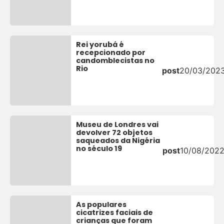
Rei yorubá é
recepcionado por
candomblecistas no
Rio
post
20/03/202
Museu de Londres vai
devolver 72 objetos
saqueados da Nigéria
no século 19
post
10/08/202
As populares
cicatrizes faciais de
crianças que foram