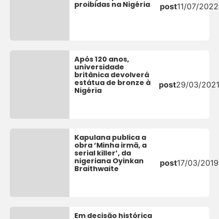
proibidas na Nigéria
post
11/07/2022
Após 120 anos,
universidade
britânica devolverá
estátua de bronze à
post
29/03/202
Nigéria
Kapulana publica a
obra ‘Minha irmã, a
serial killer’, da
nigeriana Oyinkan
post
17/03/2019
Braithwaite
Em decisão histórica