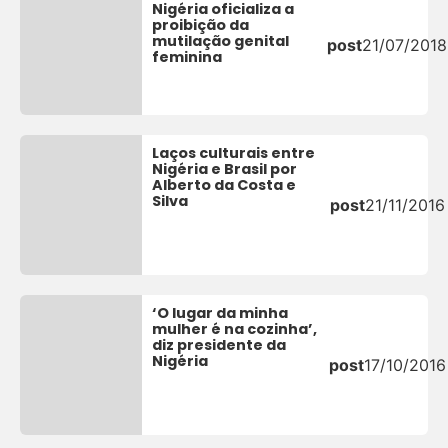
Nigéria oficializa a
proibição da
mutilação genital
post
21/07/2018
feminina
Laços culturais entre
Nigéria e Brasil por
Alberto da Costa e
Silva
post
21/11/2016
‘O lugar da minha
mulher é na cozinha’,
diz presidente da
Nigéria
post
17/10/2016