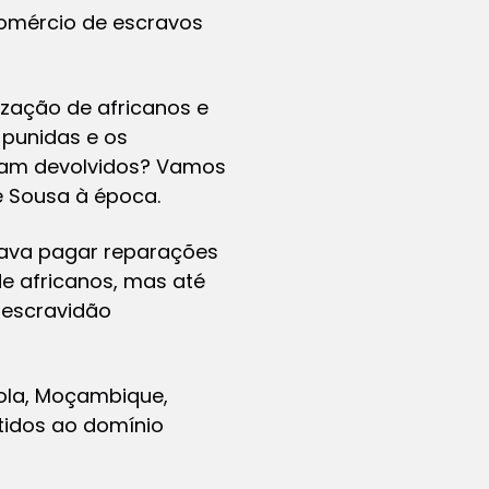
comércio de escravos
ização de africanos e
 punidas e os
ram devolvidos? Vamos
e Sousa à época.
java pagar reparações
de africanos, mas até
 escravidão
gola, Moçambique,
tidos ao domínio