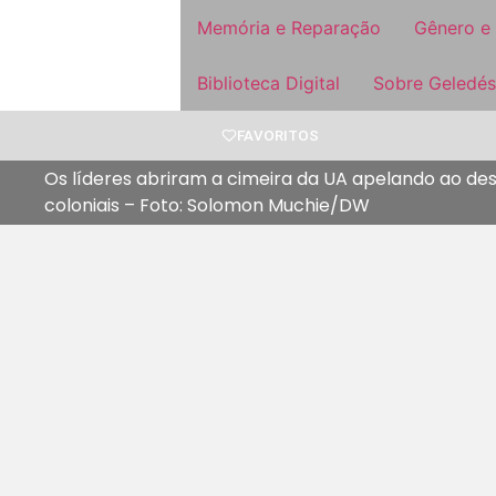
Memória e Reparação
Gênero e
Biblioteca Digital
Sobre Geledés
FAVORITOS
Os líderes abriram a cimeira da UA apelando ao d
coloniais – Foto: Solomon Muchie/DW