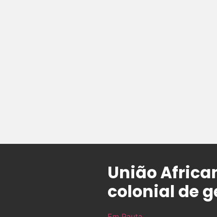
União Africa
colonial de 
Em Pauta