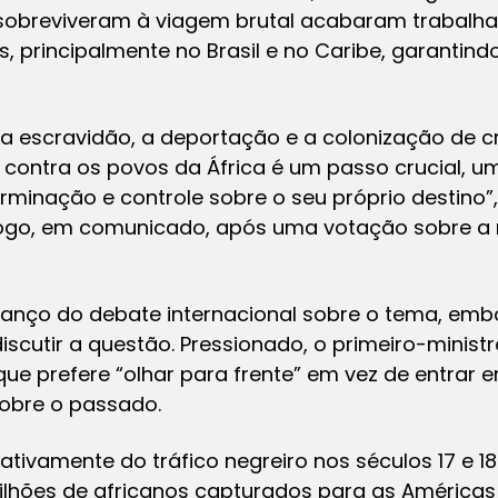
 sobreviveram à viagem brutal acabaram trabal
 principalmente no Brasil e no Caribe, garantind
r a escravidão, a deportação e a colonização de c
ontra os povos da África é um passo crucial, uma
minação e controle sobre o seu próprio destino”,
 Togo, em comunicado, após uma votação sobre a r
nço do debate internacional sobre o tema, embo
scutir a questão. Pressionado, o primeiro-ministro
que prefere “olhar para frente” em vez de entrar 
sobre o passado.
ativamente do tráfico negreiro nos séculos 17 e 18
lhões de africanos capturados para as Américas 