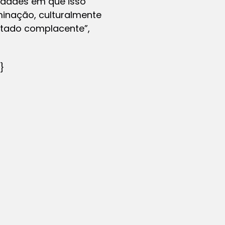
edades em que isso
minação, culturalmente
stado complacente”,
}