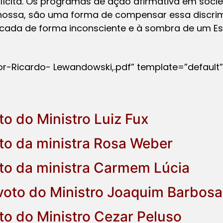
ícita. Os programas de ação afirmativa em soci
a nossa, são uma forma de compensar essa discri
ticada de forma inconsciente e à sombra de um E
tor-Ricardo- Lewandowski,.pdf” template=”default”
to do Ministro Luiz Fux
oto da ministra Rosa Weber
oto da ministra Carmem Lúcia
 voto do Ministro Joaquim Barbosa
oto do Ministro Cezar Peluso