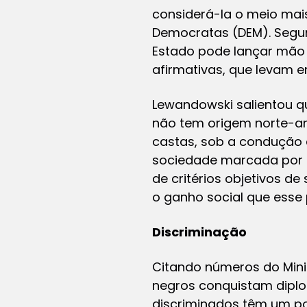
considerá-la o meio mai
Democratas (DEM). Segund
Estado pode lançar mão 
afirmativas, que levam 
Lewandowski salientou qu
não tem origem norte-am
castas, sob a condução 
sociedade marcada por d
de critérios objetivos d
o ganho social que esse
Discriminação
Citando números do Mini
negros conquistam diplom
discriminados têm um po