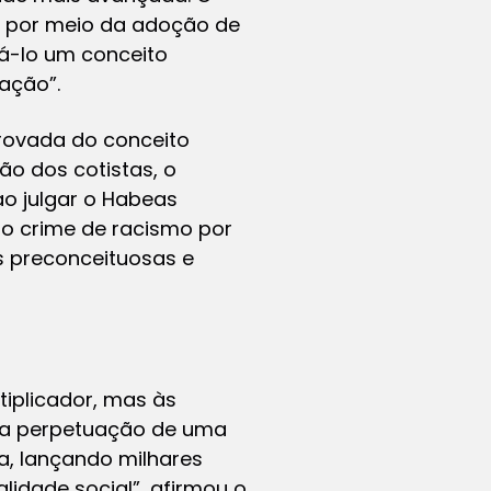
os por meio da adoção de
rá-lo um conceito
nação”.
rovada do conceito
ção dos cotistas, o
o julgar o Habeas
do crime de racismo por
as preconceituosas e
tiplicador, mas às
a a perpetuação de uma
a, lançando milhares
lidade social”, afirmou o