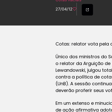
27/04/12
Cotas: relator vota pela 
Único dos ministros do S
o relator da Arguição de
Lewandowski, julgou tot
contra a política de cot
(UnB). A sessão continua
deverão proferir seus vot
Em um extenso e minucios
de ação afirmativa adot