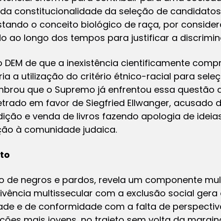
se da constitucionalidade da seleção de candidat
fastando o conceito biológico de raça, por conside
do ao longo dos tempos para justificar a discrimi
DEM de que a inexistência cientificamente comp
ia a utilização do critério étnico-racial para sele
mbrou que o Supremo já enfrentou essa questão a
trado em favor de Siegfried Ellwanger, acusado 
dição e venda de livros fazendo apologia de idei
ação à comunidade judaica.
to
ão de negros e pardos, revela um componente mul
vivência multissecular com a exclusão social ger
dade e de conformidade com a falta de perspectiv
ções mais jovens, no trajeto sem volta da margina