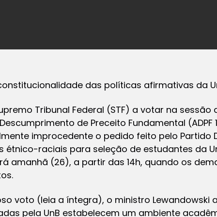
constitucionalidade das políticas afirmativas da 
upremo Tribunal Federal (STF) a votar na sessão d
 Descumprimento de Preceito Fundamental (ADPF 1
almente improcedente o pedido feito pelo Partid
as étnico-raciais para seleção de estudantes da Un
rá amanhã (26), a partir das 14h, quando os dema
os.
o voto (leia a íntegra), o ministro Lewandowski a
adas pela UnB estabelecem um ambiente acadêmic