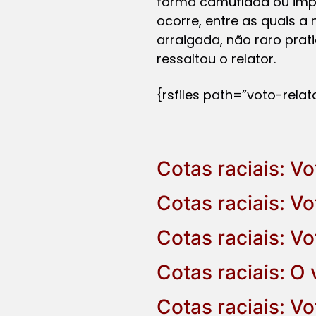
forma camuflada ou impl
ocorre, entre as quais 
arraigada, não raro pra
ressaltou o relator.
{rsfiles path=”voto-rela
Cotas raciais: Vo
Cotas raciais: V
Cotas raciais: V
Cotas raciais: O
Cotas raciais: V