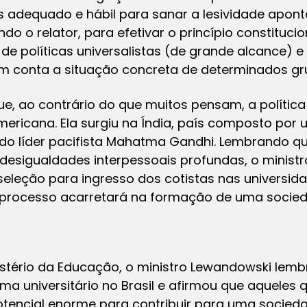
s adequado e hábil para sanar a lesividade apont
o o relator, para efetivar o princípio constitucio
de políticas universalistas (de grande alcance)
em conta a situação concreta de determinados gru
e, ao contrário do que muitos pensam, a política
ericana. Ela surgiu na Índia, país composto por
do líder pacifista Mahatma Gandhi. Lembrando qu
esigualdades interpessoais profundas, o minist
e seleção para ingresso dos cotistas nas universi
 processo acarretará na formação de uma socied
stério da Educação, o ministro Lewandowski lem
a universitário no Brasil e afirmou que aqueles 
tencial enorme para contribuir para uma socied