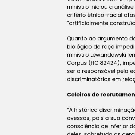
ministro iniciou a análi
critério étnico-racial a
“artificialmente construí
Quanto ao argumento do 
biológico de raça impedir
ministro Lewandowski le
Corpus (HC 82424), impe
ser o responsável pela e
discriminatórias em rel
Celeiros de recrutamen
“A histórica discriminaç
avessas, pois a sua con
consciência de inferiori
deles, sobretudo as gera