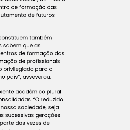
centro de formação das
crutamento de futuros
s constituem também
dos sabem que as
s centros de formação das
rmação de profissionais
privilegiado para o
o país”, asseverou.
biente acadêmico plural
onsolidadas. “O reduzido
nossa sociedade, seja
 as sucessivas gerações
 parte das vezes de