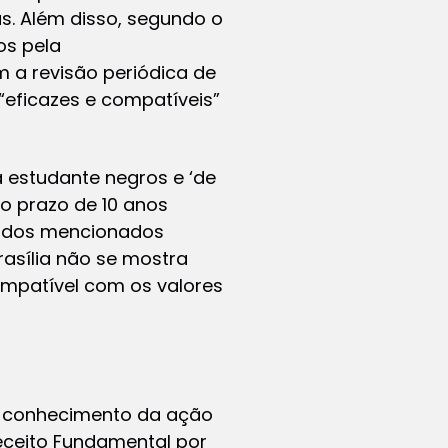
as. Além disso, segundo o
os pela
m a revisão periódica de
“eficazes e compatíveis”
a estudante negros e ‘de
o prazo de 10 anos
to dos mencionados
rasília não se mostra
ompatível com os valores
ão conhecimento da ação
eceito Fundamental por