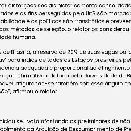
rar distorções sociais historicamente consolidad
gados e os fins perseguidos pela UnB são marcad
abilidade e as políticas são transitórias e prevee
aos métodos de seleção, o relator os considerou 
idade humana.
 de Brasília, a reserva de 20% de suas vagas par
 para índios de todos os Estados brasileiros pel
rovidência adequada e proporcional ao atingimen
de ação afirmativa adotada pela Universidade de B
zoável, afigurando-se também sob esse ângulo c
ão”, afirmou o relator.
iniciou seu voto afastando as preliminares de n
cabimento da Arguição de Descumprimento de Pr