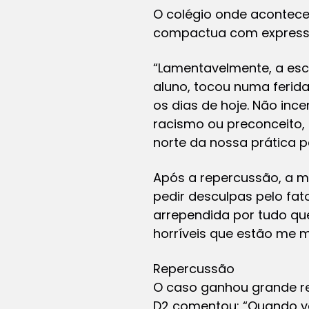
O colégio onde aconteceu
compactua com expressõ
“Lamentavelmente, a esco
aluno, tocou numa ferida
os dias de hoje. Não i
racismo ou preconceito, 
norte da nossa prática p
Após a repercussão, a m
pedir desculpas pelo fa
arrependida por tudo q
horríveis que estão me 
Repercussão
O caso ganhou grande re
D2 comentou: “Quando vc 