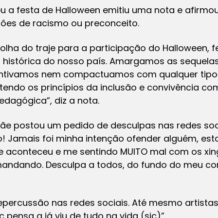
 a festa de Halloween emitiu uma nota e afirmou
es de racismo ou preconceito.
lha do traje para a participação do Halloween, fe
 histórica do nosso país. Amargamos as sequelas 
ncentivamos nem compactuamos com qualquer tipo
tendo os princípios da inclusão e convivência c
edagógica”, diz a nota.
ãe postou um pedido de desculpas nas redes soc
to! Jamais foi minha intenção ofender alguém, e
ue aconteceu e me sentindo MUITO mal com os x
mandando. Desculpa a todos, do fundo do meu co
percussão nas redes sociais. Até mesmo artista
pensa q já viu de tudo na vida (sic)”.