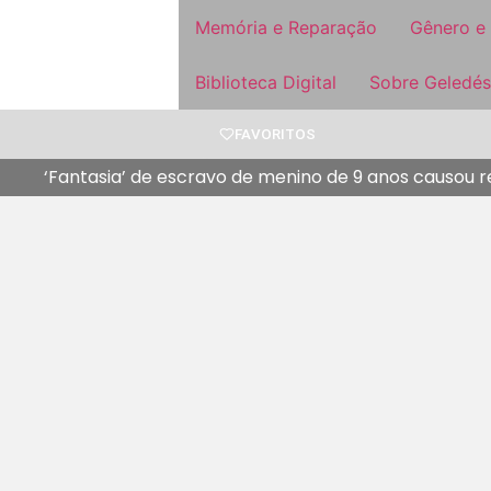
Memória e Reparação
Gênero e
Biblioteca Digital
Sobre Geledés
FAVORITOS
‘Fantasia’ de escravo de menino de 9 anos causou 