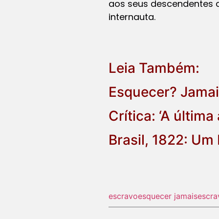
aos seus descendentes qu
internauta.
Leia Também:
Esquecer? Jamai
Crítica: ‘A última
Brasil, 1822: Um
escravo
esquecer jamais
escra