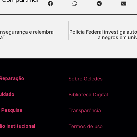
 insegurança e relembra
Polícia Federal investiga au
a”
a negros em uni
 Reparação
Sobre Geledés
uidado
Biblioteca Digital
 Pesquisa
Transparência
o Institucional
Termos de uso