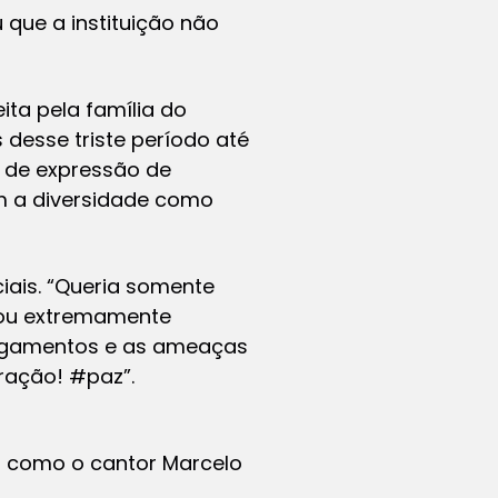
 que a instituição não
ita pela família do
desse triste período até
 de expressão de
om a diversidade como
iais. “Queria somente
stou extremamente
ingamentos e as ameaças
ração! #paz”.
s como o cantor Marcelo