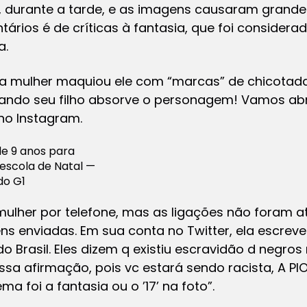
, durante a tarde, e as imagens causaram grande 
ários é de críticas à fantasia, que foi considerad
a.
, a mulher maquiou ele com “marcas” de chicotad
uando seu filho absorve o personagem! Vamos abra
no Instagram.
e 9 anos para
escola de Natal —
do G1
mulher por telefone, mas as ligações não foram 
 enviadas. Em sua conta no Twitter, ela escrev
 do Brasil. Eles dizem q existiu escravidão d negros
ssa afirmação, pois vc estará sendo racista, A PI
ma foi a fantasia ou o ’17’ na foto”.