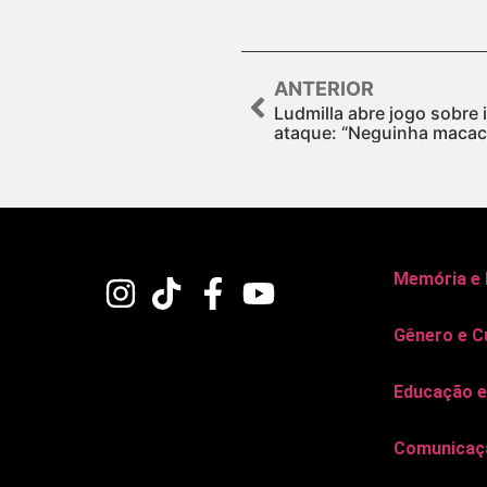
ANTERIOR
Ludmilla abre jogo sobre
ataque: “Neguinha macac
Memória e
Gênero e C
Educação e
Comunicaçã