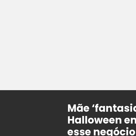
Mãe ‘fantasia
Halloween em
esse negócio