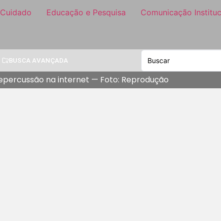
 Cuidado
Educação e Pesquisa
Comunicação Instituc
BUSCA AVANÇADA
repercussão na internet — Foto: Reprodução