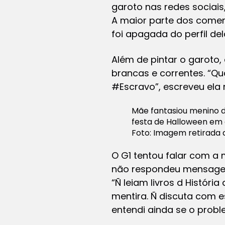
garoto nas redes sociais
A maior parte dos coment
foi apagada do perfil del
Além de pintar o garoto
brancas e correntes. “Q
#Escravo”, escreveu ela 
Mãe fantasiou menino d
festa de Halloween em 
Foto: Imagem retirada 
O G1 tentou falar com a 
não respondeu mensagens
“Ñ leiam livros d História
mentira. Ñ discuta com e
entendi ainda se o proble