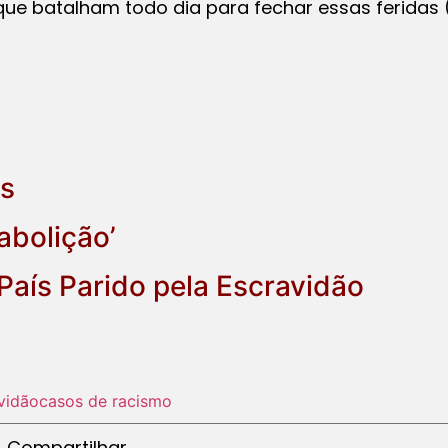
e batalham todo dia para fechar essas feridas (s
s
 abolição’
 País Parido pela Escravidão
vidão
casos de racismo
Compartilhar