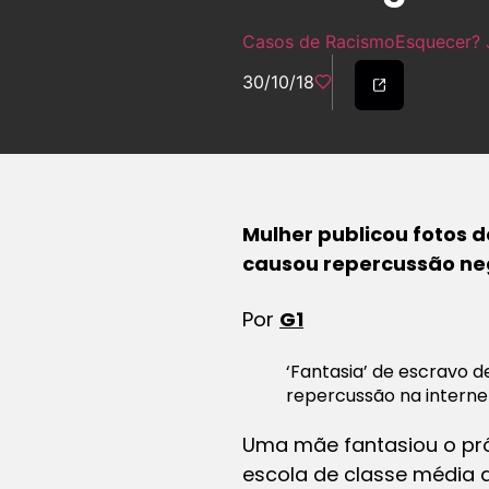
Casos de Racismo
Esquecer? 
30/10/18
Mulher publicou fotos d
causou repercussão neg
Por
G1
‘Fantasia’ de escravo 
repercussão na interne
Uma mãe fantasiou o pró
escola de classe média a