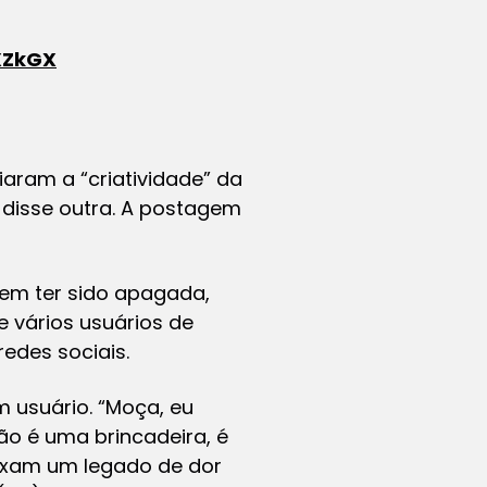
sXZkGX
aram a “criatividade” da
”, disse outra. A postagem
gem ter sido apagada,
e vários usuários de
edes sociais.
 usuário. “Moça, eu
ão é uma brincadeira, é
ixam um legado de dor