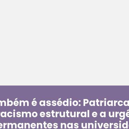
ambém é assédio: Patriarc
acismo estrutural e a urg
ermanentes nas universi