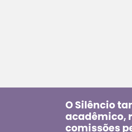
O Silêncio t
acadêmico, r
comissões p