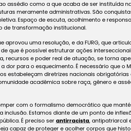
 assédio como a que acaba de ser instituída na
uturas meramente administrativas. São conquistas
etiva. Espaço de escuta, acolhimento e respons
 de transformação institucional.
que aprovou uma resolução, e da FURG, que articu
de que é possível estruturar ações interseccionai
 recursos e poder real de atuação, se torna ap
 a dor para o esquecimento. É necessário que o M
ios estabeleçam diretrizes nacionais obrigatóri
omunidade acadêmica sobre raça, gênero e ass
romper com o formalismo democrático que manté
inclusão. Estamos diante de um ponto de inflexã
pública. É preciso ser
antirracista
, antipatriarcal
seja capaz de proteger e acolher corpos que his