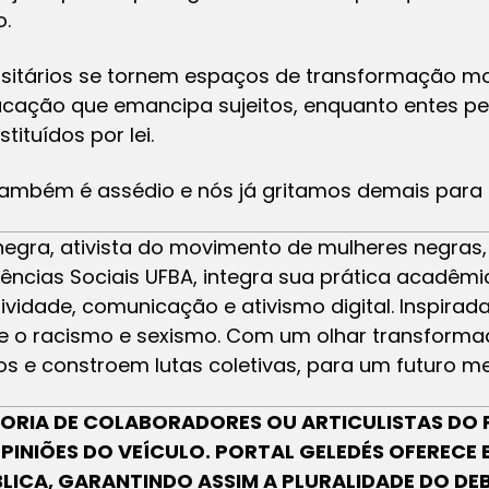
o.
rsitários se tornem espaços de transformação m
ação que emancipa sujeitos, enquanto entes p
tituídos por lei.
também é assédio e nós já gritamos demais para
negra, ativista do movimento de mulheres negra
ncias Sociais UFBA, integra sua prática acadêmi
vidade, comunicação e ativismo digital. Inspirad
re o racismo e sexismo. Com um olhar transformado
s e constroem lutas coletivas, para um futuro me
UTORIA DE COLABORADORES OU ARTICULISTAS DO 
OPINIÕES DO VEÍCULO. PORTAL GELEDÉS OFERECE
BLICA, GARANTINDO ASSIM A PLURALIDADE DO DE