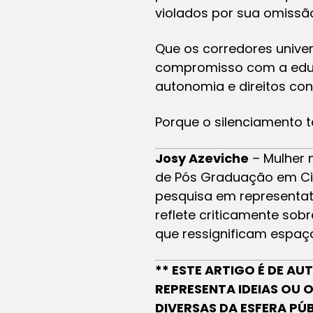
violados por sua omissã
Que os corredores unive
compromisso com a educ
autonomia e direitos cons
Porque o silenciamento 
Josy Azeviche
– Mulher 
de Pós Graduação em Ciê
pesquisa em representati
reflete criticamente sob
que ressignificam espaço
** ESTE ARTIGO É DE A
REPRESENTA IDEIAS OU 
DIVERSAS DA ESFERA PÚ