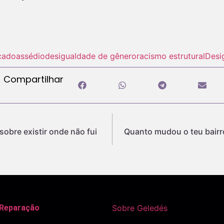
cado
assédio
desigualdade de gênero
racismo estrutural
Desi
Compartilhar
obre existir onde não fui
Quanto mudou o teu bairro
 Reparação
Sobre Geledés