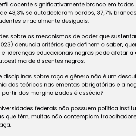
rfil docente significativamente branco em todas 
nde 43,3% se autodeclaram pardos, 37,7% brancos
udentes e racialmente desiguais.
dades sobre os mecanismos de poder que sustent
(2023) denuncia critérios que definem o saber, que
 e lideranças educacionais negras pode afetar 
autoestima de discentes negros.
e disciplinas sobre raça e gênero não é um descu
ia dos teóricos nas ementas obrigatórias e a neg
partir dos marginalizados é assédio?
iversidades federais não possuem política insti
s que têm, muitas não contemplam trabalhadores
aça.