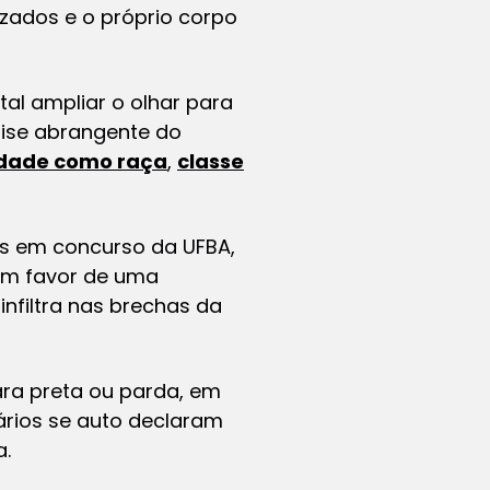
izados e o próprio corpo
tal ampliar o olhar para
lise abrangente do
dade como raça
,
classe
as em concurso da UFBA,
 em favor de uma
 infiltra nas brechas da
ara preta ou parda, em
ários se auto declaram
a.