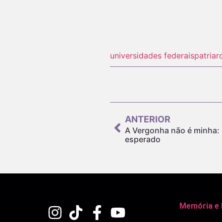
universidades federais
patriar
ANTERIOR
A Vergonha não é minha: s
esperado
Memória e