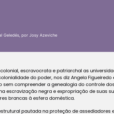
al Geledés, por Josy Azeviche
olonial, escravocrata e patriarchal as universi
colonialidade do poder, nos diz Angela Figueiredo
io sem compreender a genealogia do controle dos
 na escravização negra e expropriação de suas su
es brancas à esfera doméstica.
 estrutural pautada na proteção de assediadores e