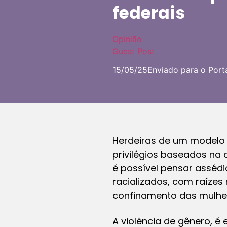
federais
Opinião
Guest Post
15/05/25
Enviado para o Port
Herdeiras de um modelo c
privilégios baseados na 
é possível pensar asséd
racializados, com raízes
confinamento das mulher
A violência de gênero, é