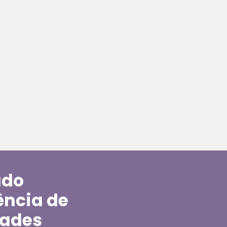
ado
ência de
dades