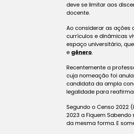
deve se limitar aos disc
docente.
Ao considerar as ações a
currículos e dinâmicas v
espaço universitário, qu
e
gênero
.
Recentemente a professo
cuja nomeação foi anulad
candidata da ampla con
legalidade para reafirma
Segundo o Censo 2022 (I
2023 a Fiquem Sabendo r
da mesma forma. E somen