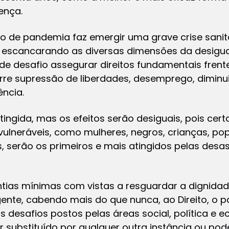
ença.
ão de pandemia faz emergir uma grave crise sanit
 escancarando as diversas dimensões da desigua
de desafio assegurar direitos fundamentais frent
re supressão de liberdades, desemprego, dimin
ncia.
ingida, mas os efeitos serão desiguais, pois ce
ulneráveis, como mulheres, negros, crianças, pop
s, serão os primeiros e mais atingidos pelas des
tias mínimas com vistas a resguardar a dignid
nte, cabendo mais do que nunca, ao Direito, o pa
 desafios postos pelas áreas social, política e 
r substituído por qualquer outra instância ou pode