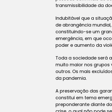
transmissibilidade da do
Indubitável que a situaç
de abrangência mundial,
constituindo-se um gran
emergência, em que ocor
poder e aumento da violê
Toda a sociedade será at
muito maior nos grupos v
outros. Os mais excluído
da pandemia.
A preservação das garan
constitui em tema emerge
preponderante diante dos
crise, o qual não pode se