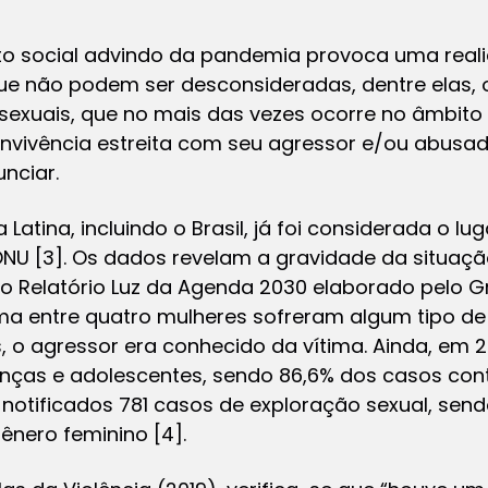
to social advindo da pandemia provoca uma real
ue não podem ser desconsideradas, dentre elas, 
sexuais, que no mais das vezes ocorre no âmbito 
nvivência estreita com seu agressor e/ou abusad
nciar.
atina, incluindo o Brasil, já foi considerada o l
 ONU
[3]
. Os dados revelam a gravidade da situação 
 o Relatório Luz da Agenda 2030 elaborado pelo 
uma entre quatro mulheres sofreram algum tipo de
 o agressor era conhecido da vítima. Ainda, em 20
anças e adolescentes, sendo 86,6% dos casos cont
notificados 781 casos de exploração sexual, sen
gênero feminino
[4]
.