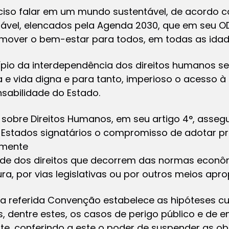
ciso falar em um mundo sustentável, de acordo c
ável, elencados pela Agenda 2030, que em seu OD
mover o bem-estar para todos, em todas as idad
ípio da interdependência dos direitos humanos s
da e vida digna e para tanto, imperioso o acesso à
sabilidade do Estado.
obre Direitos Humanos, em seu artigo 4°, assegur
s Estados signatários o compromisso de adotar p
amente
dade dos direitos que decorrem das normas econôm
ra, por vias legislativas ou por outros meios apro
 da referida Convenção estabelece as hipóteses 
s, dentre estes, os casos de perigo público e de
te, conferindo a este o poder de suspender as o