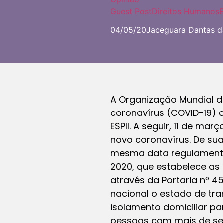
Guest Post
Direitos Humanos
04/05/20
Jaceguara Dantas da
A Organização Mundial d
coronavírus (COVID-19) c
ESPII. A seguir, 11 de m
novo coronavírus. De sua
mesma data regulamentou 
2020, que estabelece as
através da Portaria nº 4
nacional o estado de tr
isolamento domiciliar p
pessoas com mais de ses