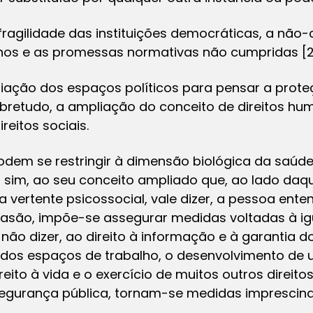
fragilidade das instituições democráticas, a nã
anos e as promessas normativas não cumpridas
[
iação dos espaços políticos para pensar a proteç
bretudo, a ampliação do conceito de direitos hu
reitos sociais.
podem se restringir à dimensão biológica da saúde
s sim, ao seu conceito ampliado que, ao lado daq
vertente psicossocial, vale dizer, a pessoa ent
apasão, impõe-se assegurar medidas voltadas à i
não dizer, ao direito à informação e à garantia do 
dos espaços de trabalho, o desenvolvimento de 
ireito à vida e o exercício de muitos outros direit
segurança pública, tornam-se medidas imprescindí