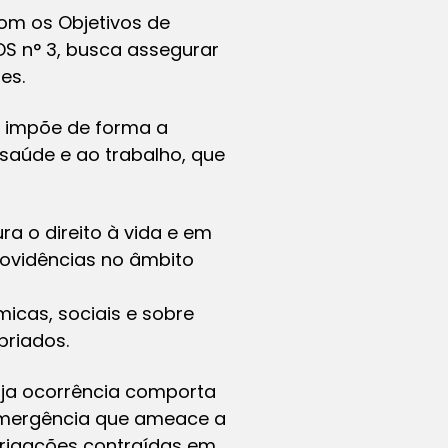
om os Objetivos de
S n° 3, busca assegurar
es.
e impõe de forma a
 saúde e ao trabalho, que
a o direito à vida e em
rovidências no âmbito
icas, sociais e sobre
priados.
cuja ocorrência comporta
 emergência que ameace a
brigações contraídas em