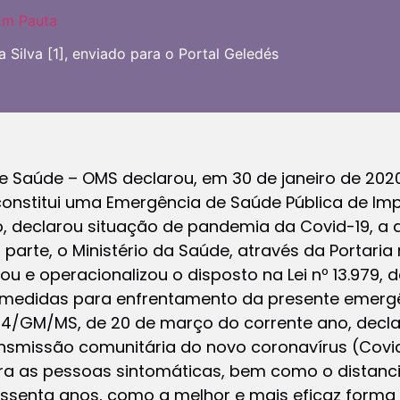
Em Pauta
 Silva [1], enviado para o Portal Geledés
e Saúde – OMS declarou, em 30 de janeiro de 2020
onstitui uma Emergência de Saúde Pública de Imp
arço, declarou situação de pandemia da Covid-19, 
 parte, o Ministério da Saúde, através da Portari
e operacionalizou o disposto na Lei nº 13.979, d
 medidas para enfrentamento da presente emergê
54/GM/MS, de 20 de março do corrente ano, declar
ansmissão comunitária do novo coronavírus (Covi
ara as pessoas sintomáticas, bem como o distanc
senta anos, como a melhor e mais eficaz forma 