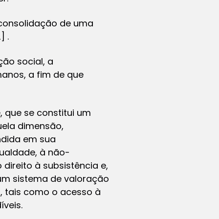
o-consolidação de uma
2]
.
ão social, a
manos, a fim de que
, que se constitui um
uela dimensão,
endida em sua
gualdade, à não-
direito à subsistência e,
um sistema de valoração
os, tais como o acesso à
veis.