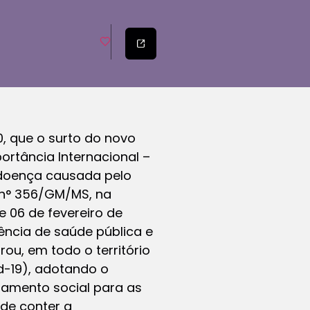
, que o surto do novo
ortância Internacional –
a doença causada pelo
a n° 356/GM/MS, na
e 06 de fevereiro de
ncia de saúde pública e
ou, em todo o território
d-19), adotando o
iamento social para as
de conter a