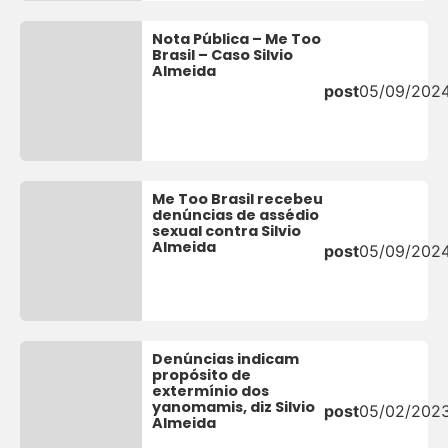
Nota Pública – Me Too
Brasil – Caso Silvio
Almeida
post
05/09/202
Me Too Brasil recebeu
denúncias de assédio
sexual contra Silvio
Almeida
post
05/09/202
Denúncias indicam
propósito de
extermínio dos
yanomamis, diz Silvio
post
05/02/202
Almeida