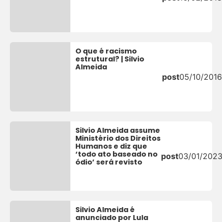
O que é racismo
estrutural? | Silvio
Almeida
post
05/10/2016
Silvio Almeida assume
Ministério dos Direitos
Humanos e diz que
‘todo ato baseado no
post
03/01/202
ódio’ será revisto
Silvio Almeida é
anunciado por Lula