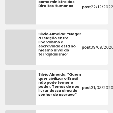
como ministro dos
Direitos Humanos
post
22/12/202
Silvio Almeida: “Negar
a relação entre
liberalismo e
escravidão está no
post
09/09/202
mesmo nível do
terraplanismo”
Silvio Almeida: “Quem
quer civilizar o Brasil
não pode temer o
poder. Temos de nos
post
31/08/202
livrar dessa alma de
senhor de escravo”