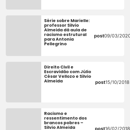
Série sobre Marielle:
professor Silvio
Almeida dá aula de
racismo estrutural
post
09/03/202
para Antonia
Pellegrino
Direito Civil e
Escravidão com Júlio
César Vellozo e Silvio
Almeida
post
15/10/2018
Racismo e
ressentimento dos
brancos pobres –
Silvio Almeida
post
16/02/2018