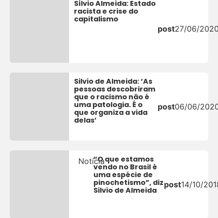
Sílvio Almeida: Estado
racista e crise do
capitalismo
post
27/06/202
Silvio de Almeida: ‘As
pessoas descobriram
que o racismo não é
uma patologia. É o
post
06/06/202
que organiza a vida
delas’
“O que estamos
Notícia
vendo no Brasil é
uma espécie de
pinochetismo”, diz
post
14/10/201
Silvio de Almeida