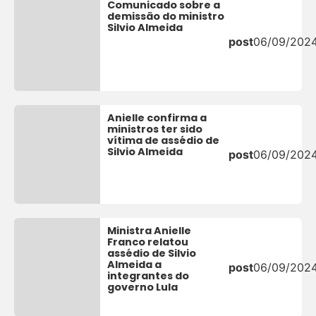
Comunicado sobre a
demissão do ministro
Silvio Almeida
post
06/09/202
Anielle confirma a
ministros ter sido
vítima de assédio de
Silvio Almeida
post
06/09/202
Ministra Anielle
Franco relatou
assédio de Silvio
Almeida a
post
06/09/202
integrantes do
governo Lula