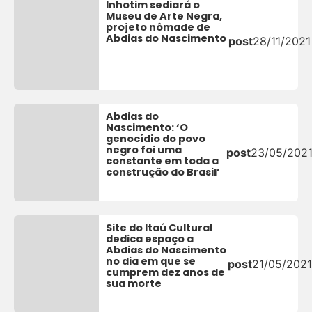
Inhotim sediará o
Museu de Arte Negra,
projeto nômade de
Abdias do Nascimento
post
28/11/2021
Abdias do
Nascimento: ‘O
genocídio do povo
negro foi uma
post
23/05/202
constante em toda a
construção do Brasil’
Site do Itaú Cultural
dedica espaço a
Abdias do Nascimento
no dia em que se
post
21/05/2021
cumprem dez anos de
sua morte