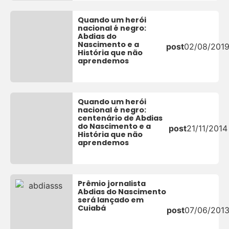
Quando um herói
nacional é negro:
Abdias do
Nascimento e a
post
02/08/201
História que não
aprendemos
Quando um herói
nacional é negro:
centenário de Abdias
do Nascimento e a
post
21/11/2014
História que não
aprendemos
Prêmio jornalista
Abdias do Nascimento
será lançado em
Cuiabá
post
07/06/201