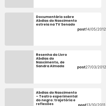
Documentário sobre
Abdias do Nascimento
estreia na TV Senado
post
14/05/2012
Resenha do Livro
Abdias do
Nascimento, de
Sandra Almada
post
27/03/201
Abdias do Nascimento
– Teatro experimental
do negro: trajetória e
reflexões
post
13/10/2011