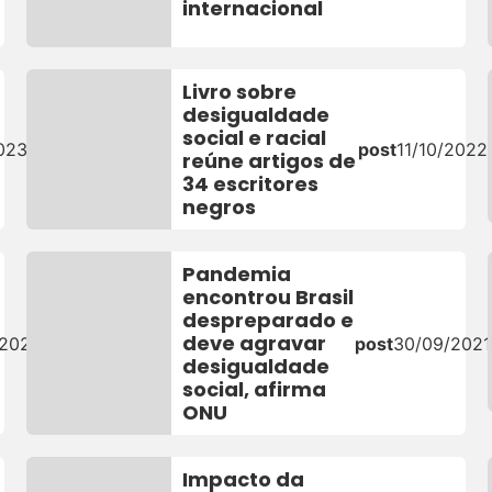
internacional
Livro sobre
desigualdade
social e racial
023
post
11/10/2022
reúne artigos de
34 escritores
negros
Pandemia
encontrou Brasil
despreparado e
deve agravar
/2021
post
30/09/2021
desigualdade
social, afirma
ONU
Impacto da