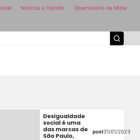
ional
Notícias e Opinião
Observatório da Mídia
Desigualdade
social é uma
das marcas de
post
31/01/2023
São Paulo,