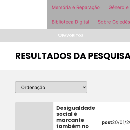
Memória e Reparação
Gênero e
Biblioteca Digital
Sobre Geledés
FAVORITOS
RESULTADOS DA PESQUISA
Desigualdade
social é
marcante
post
20/01/
também no