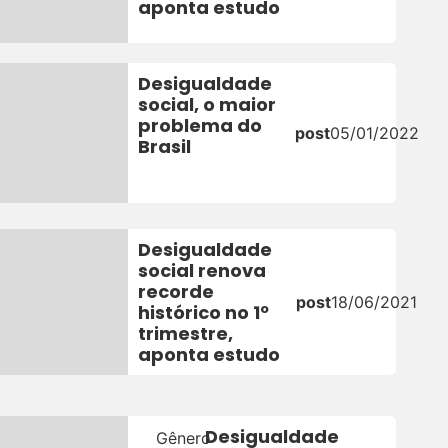
aponta estudo
Desigualdade
social, o maior
problema do
post
05/01/2022
Brasil
Desigualdade
social renova
recorde
post
18/06/2021
histórico no 1º
trimestre,
aponta estudo
Desigualdade
Gênero