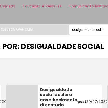
 Cuidado
Educação e Pesquisa
Comunicação Instituc
BUSCA AVANÇADA
 POR: DESIGUALDADE SOCIAL
Desigualdade
social acelera
envelhecimento,
2026
post
20/07/2025
diz estudo