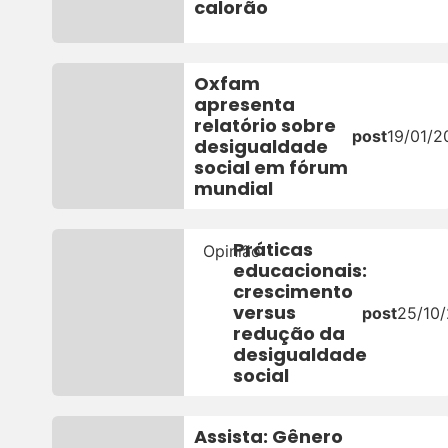
calorão
Oxfam
apresenta
relatório sobre
post
19/01/2
desigualdade
social em fórum
mundial
Práticas
Opinião
educacionais:
crescimento
versus
post
25/10
redução da
desigualdade
social
Assista: Gênero