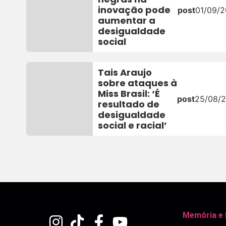
inovação pode
post
01/09/2
aumentar a
desigualdade
social
Tais Araujo
sobre ataques à
Miss Brasil: ‘É
post
25/08/2
resultado de
desigualdade
social e racial’
Memória e