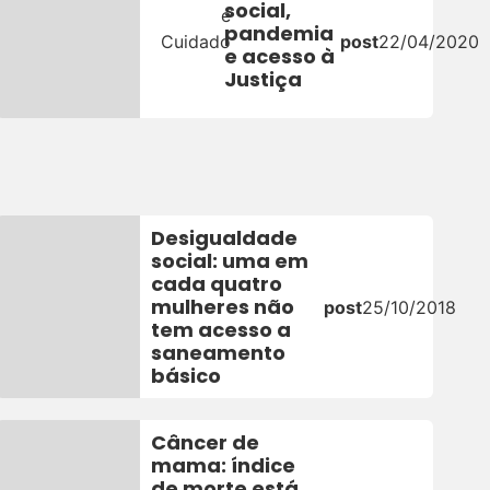
social,
e
pandemia
Cuidado
post
22/04/2020
e acesso à
Justiça
0
Desigualdade
social: uma em
cada quatro
mulheres não
post
25/10/2018
tem acesso a
saneamento
básico
Câncer de
mama: índice
de morte está