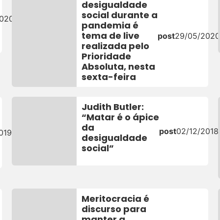
desigualdade
social durante a
2020
pandemia é
tema de live
post
29/05/202
realizada pelo
Prioridade
Absoluta, nesta
sexta-feira
Judith Butler:
“Matar é o ápice
da
post
02/12/2018
019
desigualdade
social”
Meritocracia é
discurso para
manter a