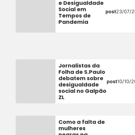
e Desigualdade
Social em
post
23/07/
Tempos de
Pandemia
Jornalistas da
Folha de S.Paulo
debatem sobre
post
10/10/2
desigualdade
social no Galpão
ZL
Como a falta de
mulheres
negras na