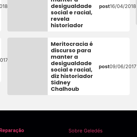
desigualdade
018
post
16/04/2018
social e racial,
revela
historiador
Meritocracia é
discurso para
manter a
017
desigualdade
post
09/06/2017
social e racial,
diz historiador
Sidney
Chalhoub
 Reparação
Sobre Geledés