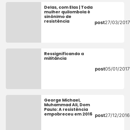
Delas, com Elas | Toda
mulher quilombola é
sinônimo de
resistência
post
27/03/201
Ressignificando a
militância
post
05/01/2017
George Michael,
Muhammad Ali, Dom
Paulo: A resistência
empobreceu em 2016
post
27/12/2016