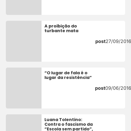
A proibição do
turbante mata
post
27/09/201
“O lugar de fala é o
lugar da resistência”
post
09/06/201
Luana Tolentino:
Contra o fascismo da
“Escola sem partido”,