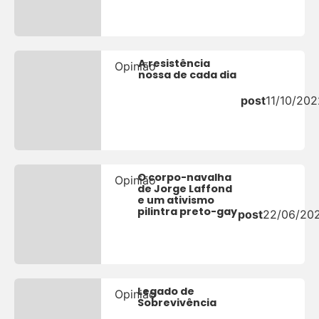
A resistência
Opinião
nossa de cada dia
post
11/10/202
O corpo-navalha
Opinião
de Jorge Laffond
e um ativismo
pilintra preto-gay
post
22/06/20
Legado de
Opinião
Sobrevivência