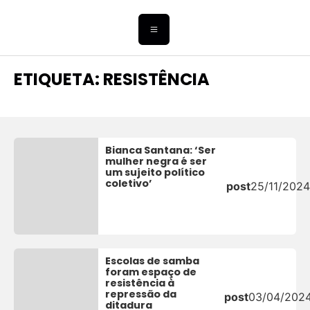
ETIQUETA: RESISTÊNCIA
Bianca Santana: ‘Ser
mulher negra é ser
um sujeito político
coletivo’
post
25/11/2024
Escolas de samba
foram espaço de
resistência à
repressão da
post
03/04/202
ditadura