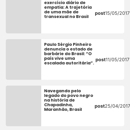
exercício diário de
empatia: A trajetória
de uma mãe de
post
15/05/2017
transexual no Brasil
Paulo Sérgio Pinheiro
denuncia o estado de
barbárie do Brasil: “O
país vive uma
post
11/05/2017
escalada autoritária”.
Navegando pelo
legado do povo negro
na história de
Chapadinha,
post
25/04/201
Maranhão, Brasil