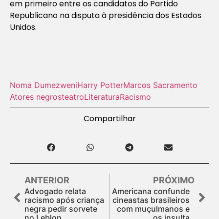
em primeiro entre os candidatos do Partido
Republicano na disputa à presidência dos Estados
Unidos.
Noma Dumezweni
Harry Potter
Marcos Sacramento
Atores negros
teatro
Literatura
Racismo
Compartilhar
ANTERIOR
PRÓXIMO
Advogado relata
Americana confunde
racismo após criança
cineastas brasileiros
negra pedir sorvete
com muçulmanos e
no Leblon
os insulta