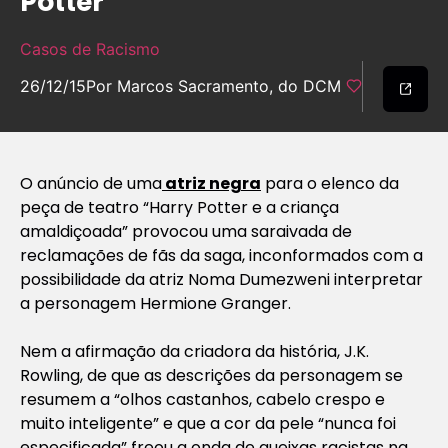
Potter”
Casos de Racismo
26/12/15
Por Marcos Sacramento, do DCM
O anúncio de uma
atriz negra
para o elenco da
peça de teatro “Harry Potter e a criança
amaldiçoada” provocou uma saraivada de
reclamações de fãs da saga, inconformados com a
possibilidade da atriz Noma Dumezweni interpretar
a personagem Hermione Granger.
Nem a afirmação da criadora da história, J.K.
Rowling, de que as descrições da personagem se
resumem a “olhos castanhos, cabelo crespo e
muito inteligente” e que a cor da pele “nunca foi
especificada” freou a onda de queixas racistas na