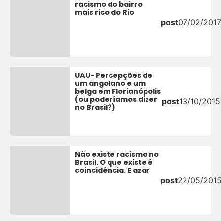
racismo do bairro
mais rico do Rio
post
07/02/201
UAU- Percepções de
um angolano e um
belga em Florianópolis
(ou poderíamos dizer
post
13/10/2015
no Brasil?)
Não existe racismo no
Brasil. O que existe é
coincidência. E azar
post
22/05/201