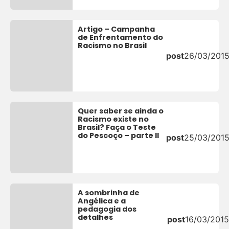
Artigo – Campanha
de Enfrentamento do
Racismo no Brasil
post
26/03/201
Quer saber se ainda o
Racismo existe no
Brasil? Faça o Teste
do Pescoço – parte II
post
25/03/201
A sombrinha de
Angélica e a
pedagogia dos
detalhes
post
16/03/2015