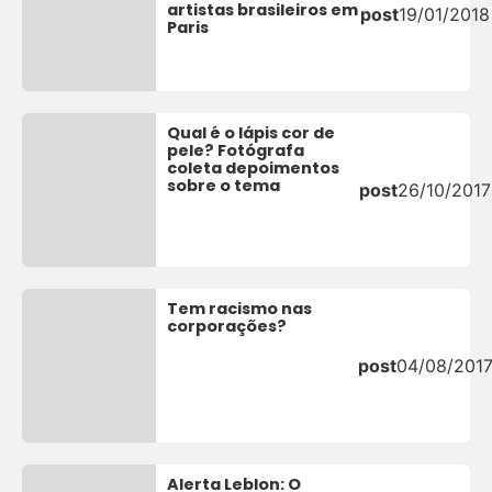
artistas brasileiros em
post
19/01/2018
Paris
Qual é o lápis cor de
pele? Fotógrafa
coleta depoimentos
sobre o tema
post
26/10/2017
Tem racismo nas
corporações?
post
04/08/201
Alerta Leblon: O