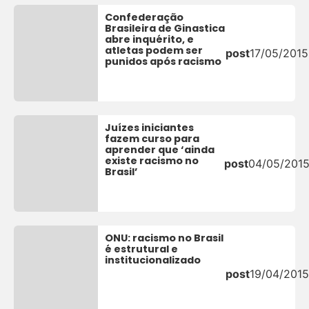
Confederação
Brasileira de Ginastica
abre inquérito, e
atletas podem ser
post
17/05/2015
punidos após racismo
Juízes iniciantes
fazem curso para
aprender que ‘ainda
existe racismo no
post
04/05/201
Brasil’
ONU: racismo no Brasil
é estrutural e
institucionalizado
post
19/04/2015