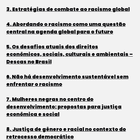
3. Estratégias de combate ao racismo global
4. Abordando o racismo como uma questão
central na agenda global para o futuro
5. Os desafios atuais dos direitos
econômicos, sociais, culturais e ambientais –
Descas no Brasil
6. Não há desenvolvimento sustentável sem
enfrentar o racismo
7. Mulheres negras no centro do
desenvolvimento: propostas para justiça
econômica e social
8. Justiça de gênero e racial no contexto do
retrocesso democrático