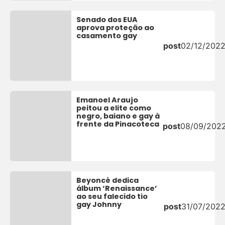
Senado dos EUA
aprova proteção ao
casamento gay
post
02/12/202
Emanoel Araujo
peitou a elite como
negro, baiano e gay à
frente da Pinacoteca
post
08/09/202
Beyoncé dedica
álbum ‘Renaissance’
ao seu falecido tio
gay Johnny
post
31/07/202