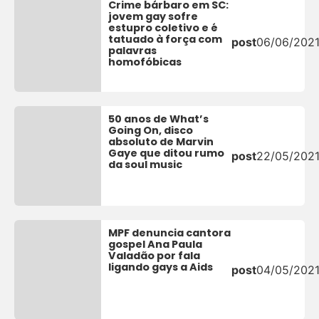
Crime bárbaro em SC:
jovem gay sofre
estupro coletivo e é
tatuado à força com
post
06/06/202
palavras
homofóbicas
50 anos de What’s
Going On, disco
absoluto de Marvin
Gaye que ditou rumo
post
22/05/202
da soul music
MPF denuncia cantora
gospel Ana Paula
Valadão por fala
ligando gays a Aids
post
04/05/202