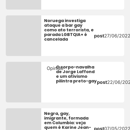
Noruega investiga
ataque a bar gay
como ato terrorista, e
parada LGBTQIA+ é
post
27/06/202
cancelada
O corpo-navalha
Opinião
de Jorge Laffond
e um ativismo
pilintra preto-gay
post
22/06/20
Negra, gay,
imigrante, formada
em Columbia: veja
quem é Karine Jean-
post
07/05/202