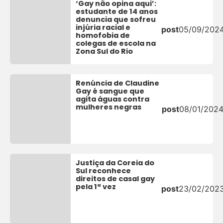
‘Gay não opina aqui’:
estudante de 14 anos
denuncia que sofreu
injúria racial e
post
05/09/202
homofobia de
colegas de escola na
Zona Sul do Rio
Renúncia de Claudine
Gay é sangue que
agita águas contra
mulheres negras
post
08/01/202
Justiça da Coreia do
Sul reconhece
direitos de casal gay
pela 1ª vez
post
23/02/202