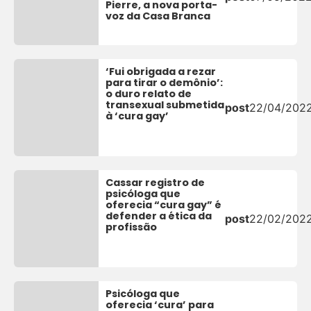
Pierre, a nova porta-
voz da Casa Branca
‘Fui obrigada a rezar
para tirar o demônio’:
o duro relato de
transexual submetida
post
22/04/202
à ‘cura gay’
Cassar registro de
psicóloga que
oferecia “cura gay” é
defender a ética da
post
22/02/202
profissão
Psicóloga que
oferecia ‘cura’ para