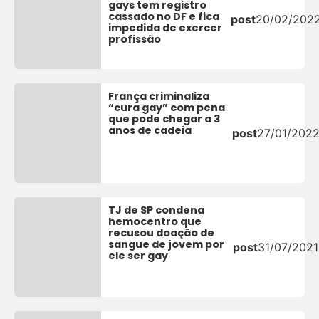
gays tem registro
cassado no DF e fica
post
20/02/202
impedida de exercer
profissão
França criminaliza
“cura gay” com pena
que pode chegar a 3
anos de cadeia
post
27/01/202
TJ de SP condena
hemocentro que
recusou doação de
sangue de jovem por
post
31/07/2021
ele ser gay