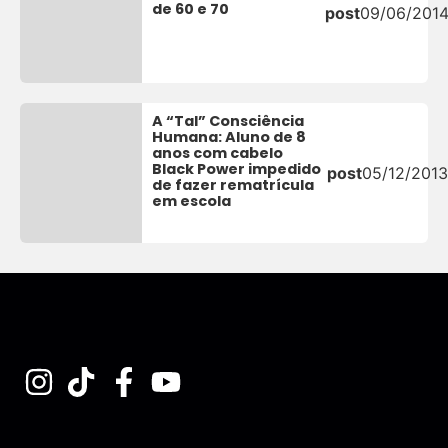
de 60 e 70
post
09/06/201
A “Tal” Consciência
Humana: Aluno de 8
anos com cabelo
Black Power impedido
post
05/12/2013
de fazer rematrícula
em escola