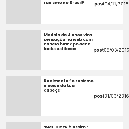
racismo no Brasil?
post
04/11/2016
Modelo de 4 anos vira
sensação na web com
cabelo black power e
looks estilosos
post
05/03/201
Realmente “o racismo
é coisa da tua
cabeça”
post
01/03/2016
‘Meu Black é Assim’: