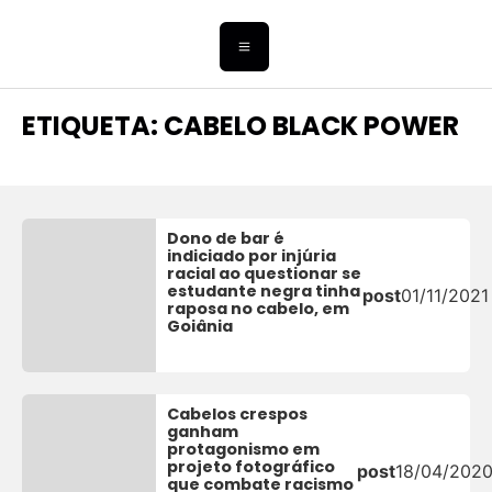
ETIQUETA: CABELO BLACK POWER
Dono de bar é
indiciado por injúria
racial ao questionar se
estudante negra tinha
post
01/11/2021
raposa no cabelo, em
Goiânia
Cabelos crespos
ganham
protagonismo em
projeto fotográfico
post
18/04/202
que combate racismo