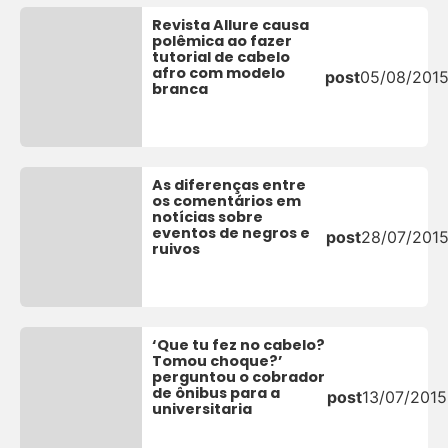
Revista Allure causa
polêmica ao fazer
tutorial de cabelo
afro com modelo
post
05/08/201
branca
As diferenças entre
os comentários em
notícias sobre
eventos de negros e
post
28/07/201
ruivos
‘Que tu fez no cabelo?
Tomou choque?’
perguntou o cobrador
de ônibus para a
post
13/07/2015
universitaria