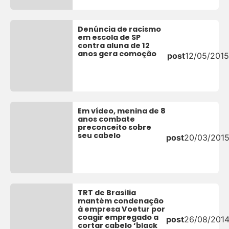
Denúncia de racismo
em escola de SP
contra aluna de 12
anos gera comoção
post
12/05/2015
Em vídeo, menina de 8
anos combate
preconceito sobre
seu cabelo
post
20/03/201
TRT de Brasília
mantém condenação
à empresa Voetur por
coagir empregado a
post
26/08/201
cortar cabelo ‘black