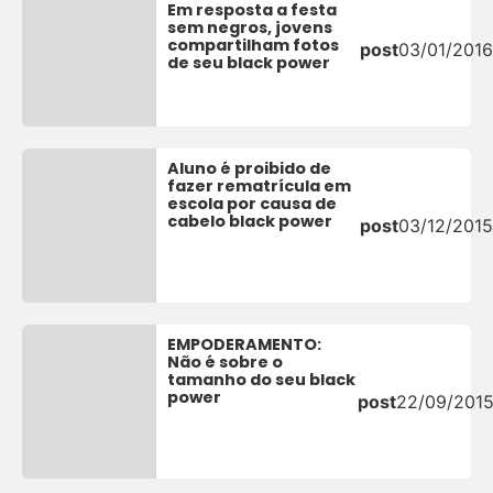
Em resposta a festa
sem negros, jovens
compartilham fotos
post
03/01/2016
de seu black power
Aluno é proibido de
fazer rematrícula em
escola por causa de
cabelo black power
post
03/12/2015
EMPODERAMENTO:
Não é sobre o
tamanho do seu black
power
post
22/09/201