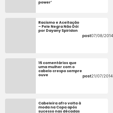
power’
Racismo e Aceitação
– Pele Negra Não Dói
por Dayany Spiridon
post
07/08/201
15 comentários que
uma mulher com o
cabelo crespo sempre
ouve
post
21/07/2014
Cabeleira afro volta à
moda na Copa após
sucesso nas décadas