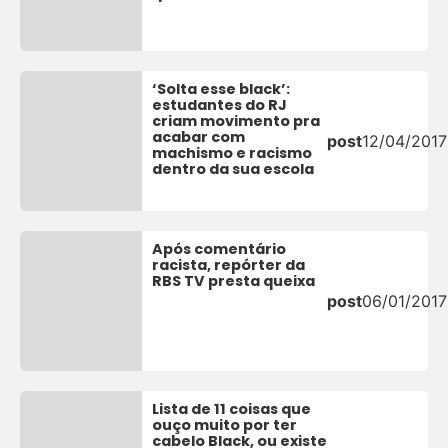
‘Solta esse black’:
estudantes do RJ
criam movimento pra
acabar com
post
12/04/2017
machismo e racismo
dentro da sua escola
Após comentário
racista, repórter da
RBS TV presta queixa
post
06/01/2017
Lista de 11 coisas que
ouço muito por ter
cabelo Black, ou existe