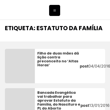
ETIQUETA: ESTATUTO DA FAMÍLIA
Filho de duas mães dá
lição contra
preconceito no ‘Altas
Horas’
post
04/04/201
Bancada Evangélica
vai trabalhar para
aprovar Estatuto da
Família, do Nascituro e
post
13/01/2016
PL do Aborto