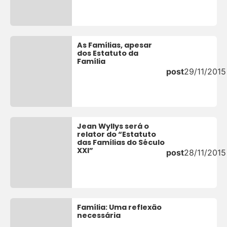
As Famílias, apesar
dos Estatuto da
Família
post
29/11/2015
Jean Wyllys será o
relator do “Estatuto
das Famílias do Século
XXI”
post
28/11/2015
Família: Uma reflexão
necessária