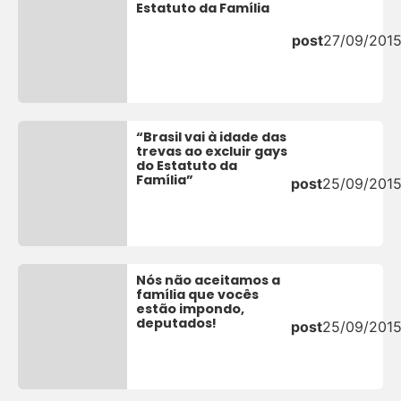
Estatuto da Família
post
27/09/201
“Brasil vai à idade das
trevas ao excluir gays
do Estatuto da
Família”
post
25/09/201
Nós não aceitamos a
família que vocês
estão impondo,
deputados!
post
25/09/201