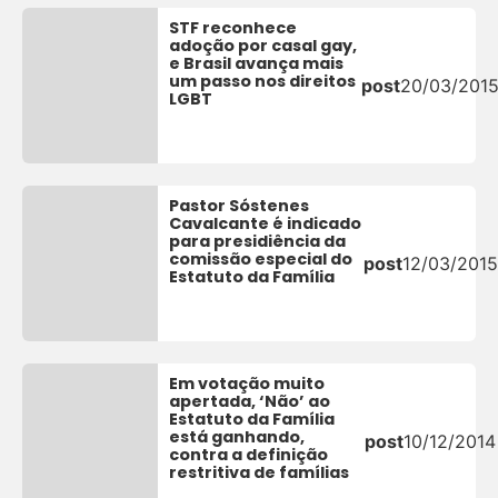
STF reconhece
adoção por casal gay,
e Brasil avança mais
um passo nos direitos
post
20/03/201
LGBT
Pastor Sóstenes
Cavalcante é indicado
para presidiência da
comissão especial do
post
12/03/2015
Estatuto da Família
Em votação muito
apertada, ‘Não’ ao
Estatuto da Família
está ganhando,
post
10/12/2014
contra a definição
restritiva de famílias