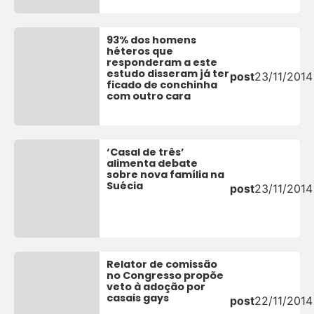
93% dos homens
héteros que
responderam a este
estudo disseram já ter
post
23/11/2014
ficado de conchinha
com outro cara
‘Casal de três’
alimenta debate
sobre nova família na
Suécia
post
23/11/2014
Relator de comissão
no Congresso propõe
veto à adoção por
casais gays
post
22/11/2014