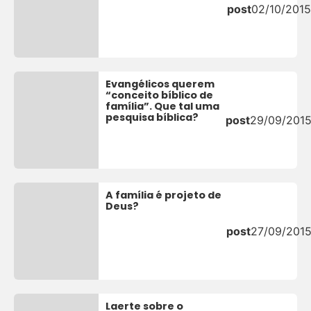
post
02/10/2015
Evangélicos querem
“conceito bíblico de
família”. Que tal uma
pesquisa bíblica?
post
29/09/201
A família é projeto de
Deus?
post
27/09/201
Laerte sobre o