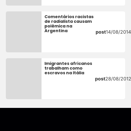
Comentários racistas
de radialista causam
polêmica na
Argentina
post
14/08/2014
Imigrantes africanos
trabalham como
escravos na Itália
post
28/08/201