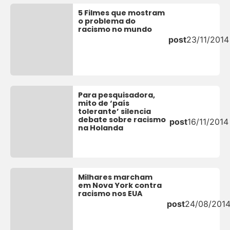
5 Filmes que mostram
o problema do
racismo no mundo
post
23/11/2014
Para pesquisadora,
mito de ‘país
tolerante’ silencia
debate sobre racismo
post
16/11/2014
na Holanda
Milhares marcham
em Nova York contra
racismo nos EUA
post
24/08/201