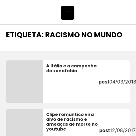
ETIQUETA: RACISMO NO MUNDO
A Itália e a campanha
da xenofobia
post
04/03/201
Clipe romântico vira
alvo de racismo e
ameaças de morte no
youtube
post
12/08/2017