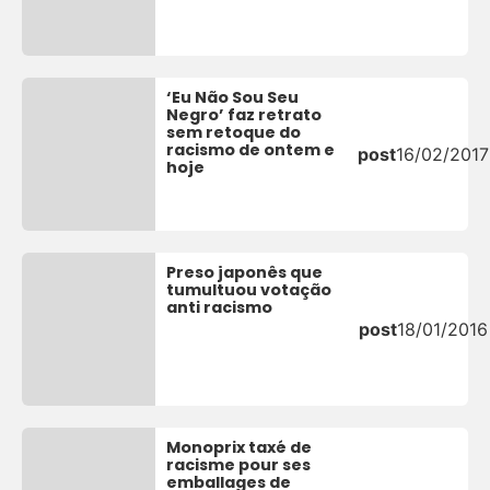
‘Eu Não Sou Seu
Negro’ faz retrato
sem retoque do
racismo de ontem e
post
16/02/2017
hoje
Preso japonês que
tumultuou votação
anti racismo
post
18/01/2016
Monoprix taxé de
racisme pour ses
emballages de