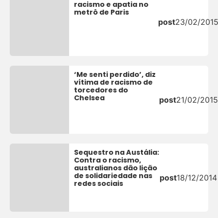
racismo e apatia no
metrô de Paris
post
23/02/201
‘Me senti perdido’, diz
vítima de racismo de
torcedores do
Chelsea
post
21/02/2015
Sequestro na Austália:
Contra o racismo,
australianos dão lição
de solidariedade nas
post
18/12/2014
redes sociais