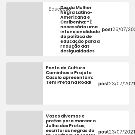
Dia da Mulher
Educação
Negra Latino-
Americana e
Caribenha: “É
necessária uma
post
26/07/20
intencionalidade
da política de
educação para a
redução das
desigualdades
Ponto de Cultura
Caminhos e Projeto
Casulo apresentam:
Tem Preta na Roda!
post
23/07/202
Vozes diversas e
pretas para marcar o
Julho das Pretas,
escritoras negras do
post
23/07/202