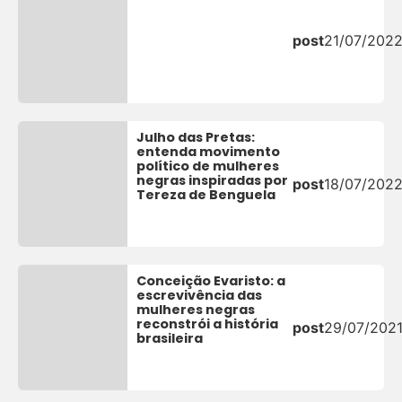
post
21/07/202
Julho das Pretas:
entenda movimento
político de mulheres
negras inspiradas por
post
18/07/202
Tereza de Benguela
Conceição Evaristo: a
escrevivência das
mulheres negras
reconstrói a história
post
29/07/202
brasileira