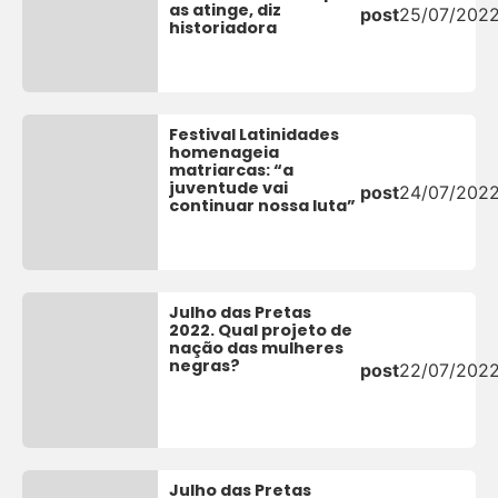
as atinge, diz
post
25/07/202
historiadora
Festival Latinidades
homenageia
matriarcas: “a
juventude vai
post
24/07/202
continuar nossa luta”
Julho das Pretas
2022. Qual projeto de
nação das mulheres
negras?
post
22/07/202
Julho das Pretas