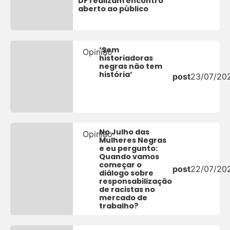
DF realizam encontro
aberto ao público
‘Sem
Opinião
historiadoras
negras não tem
história’
post
23/07/20
No Julho das
Opinião
Mulheres Negras
e eu pergunto:
Quando vamos
começar o
post
22/07/20
diálogo sobre
responsabilização
de racistas no
mercado de
trabalho?