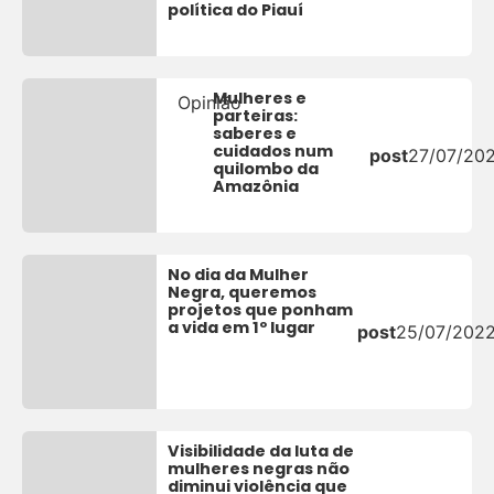
política do Piauí
Mulheres e
Opinião
parteiras:
saberes e
cuidados num
post
27/07/20
quilombo da
Amazônia
No dia da Mulher
Negra, queremos
projetos que ponham
a vida em 1º lugar
post
25/07/202
Visibilidade da luta de
mulheres negras não
diminui violência que