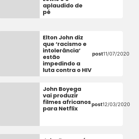
aplaudido de
pé
Elton John diz
que ‘racismo e
intolerância’
post
11/07/2020
estão
impedindo a
luta contra o HIV
John Boyega
vai produzir
filmes africanos
post
12/03/2020
0
para Netflix