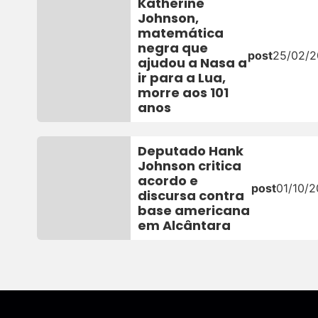
Katherine
Johnson,
matemática
negra que
post
25/02/
ajudou a Nasa a
ir para a Lua,
morre aos 101
anos
Deputado Hank
Johnson critica
acordo e
post
01/10/2
discursa contra
base americana
em Alcântara