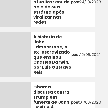
atualizar cor de
post
24/10/2023
pele de sua
estátua após
viralizar nas
redes
A história de
John
Edmonstone, o
ex-escravizado
post
15/09/2021
que ensinou
Charles Darwin,
por Luis Gustavo
Reis
Obama
discursa contra
Trump em
funeral de John
post
01/08/2020
Lewis e é