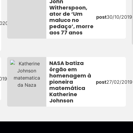
John
Witherspoon,
ator de ‘Um
post
30/10/2019
maluco no
2020
pedaço’, morre
aos 77 anos
NASA batiza
órgão em
homenagem à
019
pioneira
post
27/02/2019
matemática
Katherine
Johnson