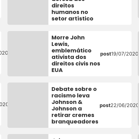
direitos
humanos no
setor artístico
Morre John
Lewis,
emblemático
020
post
19/07/2020
ativista dos
direitos civis nos
EUA
Debate sobre o
racismo leva
Johnson &
2020
post
22/06/202
Johnson a
retirar cremes
branqueadores