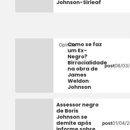
Johnson-Sirleaf
Como se faz
Opinião
um Ex-
Negro?
Birracialidade
post
08/03
na obra de
James
Weldon
Johnson
Assessor negro
de Boris
Johnson se
demite após
post
01/04/2
informe sobre