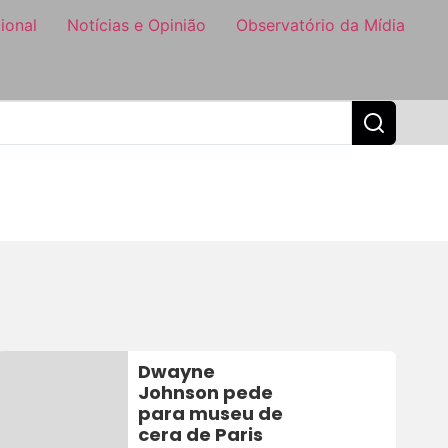
ional
Notícias e Opinião
Observatório da Mídia
Dwayne
Johnson pede
para museu de
cera de Paris