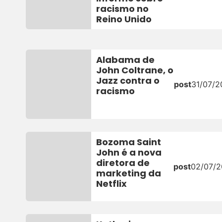
racismo no
Reino Unido
Alabama de
John Coltrane, o
Jazz contra o
post
31/07/2
racismo
Bozoma Saint
John é a nova
diretora de
post
02/07/
marketing da
Netflix