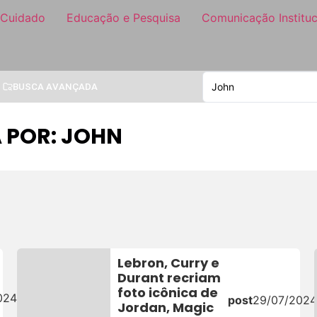
 Cuidado
Educação e Pesquisa
Comunicação Instituc
BUSCA AVANÇADA
 POR: JOHN
Lebron, Curry e
Durant recriam
foto icônica de
024
post
29/07/2024
Jordan, Magic