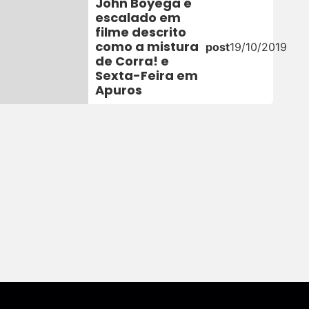
John Boyega é
escalado em
filme descrito
como a mistura
post
19/10/2019
de Corra! e
Sexta-Feira em
Apuros