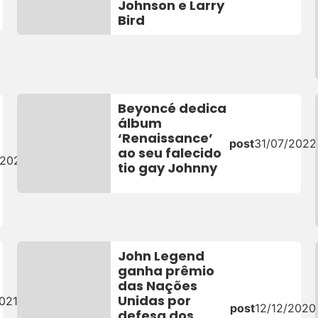
Johnson e Larry
Bird
Beyoncé dedica
álbum
‘Renaissance’
post
31/07/2022
ao seu falecido
/2023
tio gay Johnny
John Legend
ganha prêmio
das Nações
Unidas por
021
post
12/12/2020
defesa dos