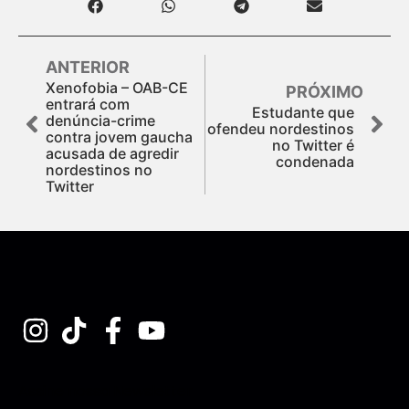
ANTERIOR
Xenofobia – OAB-CE
PRÓXIMO
entrará com
Estudante que
denúncia-crime
ofendeu nordestinos
contra jovem gaucha
no Twitter é
acusada de agredir
condenada
nordestinos no
Twitter
Assine nossa Newsletter