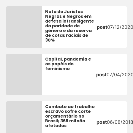
Nota de Juristas
Negras e Negros em
defesa intransigente
da paridade de
post
07/12/202
gênero e da reserva
de cotas raciais de
30%
Capital, pandemia e
os papéis do
feminismo
post
07/04/202
Combate ao trabalho
escravo sofre corte
orçamentário no
Brasil; 369 mil são
post
06/08/201
afetados