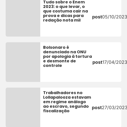
Tudo sobre o Enem
2023: o que levar, o
que costuma cair na
prova e dicas para
post
05/10/202
redação nota mil
Bolsonaro é
denunciado na ONU
por apologia à tortura
e desmonte de
post
17/04/202
controle
Trabalhadores no
Lollapalooza estavam
em regime análogo
ao escravo, segundo
post
27/03/202
fiscalização