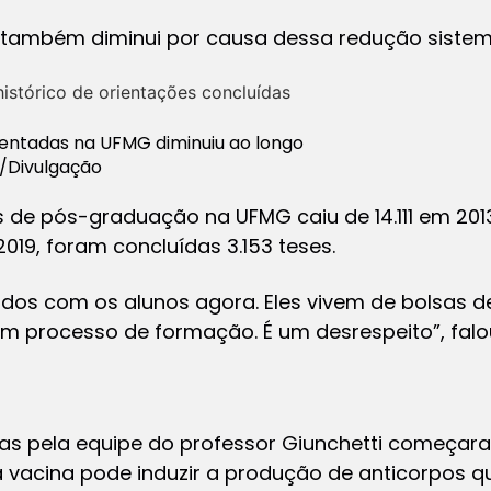
também diminui por causa dessa redução sistemát
entadas na UFMG diminuiu ao longo
/Divulgação
 de pós-graduação na UFMG caiu de 14.111 em 2013
019, foram concluídas 3.153 teses.
os com os alunos agora. Eles vivem de bolsas de
m processo de formação. É um desrespeito”, falou
s pela equipe do professor Giunchetti começara
 vacina pode induzir a produção de anticorpos qu