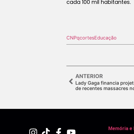
cada 100 mil habitantes.
CNPq
cortes
Educação
ANTERIOR
Lady Gaga financia proje
de recentes massacres n
Memória e