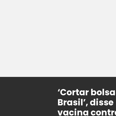
‘Cortar bols
Brasil’, dis
vacina contr