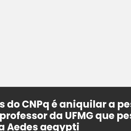
as do CNPq é aniquilar a p
se professor da UFMG que p
a Aedes aegypti