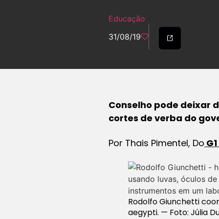
Educação
31/08/19
Conselho pode deixar d
cortes de verba do gov
Por Thais Pimentel, Do
G1
Rodolfo Giunchetti coo
aegypti. — Foto: Júlia