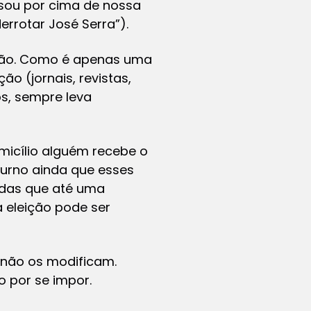
ssou por cima de nossa
errotar José Serra”).
 não. Como é apenas uma
o (jornais, revistas,
s, sempre leva
micílio alguém recebe o
 turno ainda que esses
adas que até uma
 eleição pode ser
, não os modificam.
o por se impor.