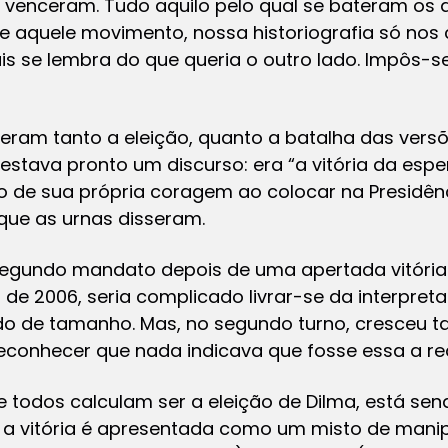
 venceram. Tudo aquilo pelo qual se bateram os 
e aquele movimento, nossa historiografia só nos
 se lembra do que queria o outro lado. Impôs-se 
ceram tanto a eleição, quanto a batalha das vers
 estava pronto um discurso: era “a vitória da es
lho de sua própria coragem ao colocar na Presidên
que as urnas disseram.
egundo mandato depois de uma apertada vitória
o de 2006, seria complicado livrar-se da interpret
do de tamanho. Mas, no segundo turno, cresceu t
econhecer que nada indicava que fosse essa a re
e todos calculam ser a eleição de Dilma, está s
a, a vitória é apresentada como um misto de man