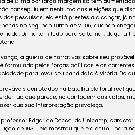
ria de Dilma por larga margem só tem aumentado. 
a não conseguiu em nenhuma das eleições que disp
 das pesquisas, ela está prestes a alcançar, já no
apenas no segundo turno de 2006, quando chego
 é nada, Dilma tem tudo para se tornar, daqui a 
tória.
avança, a guerra de narrativas sobre seu prováve
 é formulada pelas forças políticas e as corrente
iedade para levar seu candidato à vitória. Do ou
prováveis derrotados na batalha eleitoral real 
perder, ao que parece, na contagem dos votos, m
azer que sua interpretação prevaleça.
 professor Edgar de Decca, da Unicamp, caracteri
ução de 1930, ele mostrou que ela entrou para no