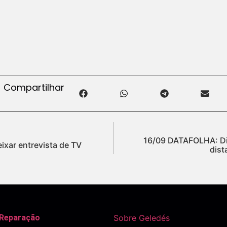
Compartilhar
16/09 DATAFOLHA: Dil
eixar entrevista de TV
dist
 Reparação
Sobre Geledés