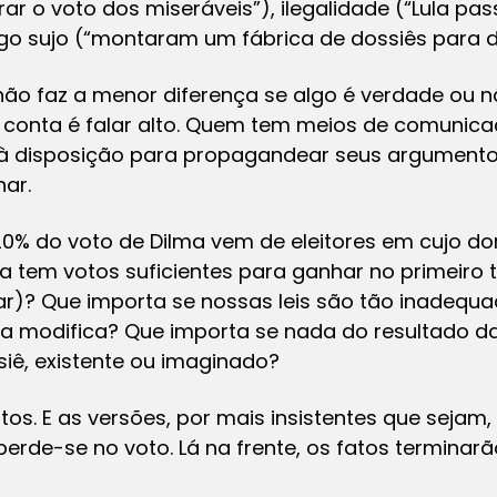
ar o voto dos miseráveis”), ilegalidade (“Lula pa
 jogo sujo (“montaram um fábrica de dossiês para d
não faz a menor diferença se algo é verdade ou
 conta é falar alto. Quem tem meios de comunicaçã
 à disposição para propagandear seus argumento
ar.
0% do voto de Dilma vem de eleitores em cujo do
ela tem votos suficientes para ganhar no primeiro
ar)? Que importa se nossas leis são tão inadequ
a modifica? Que importa se nada do resultado da
iê, existente ou imaginado?
os. E as versões, por mais insistentes que sejam
erde-se no voto. Lá na frente, os fatos terminarã