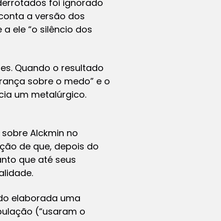
derrotados foi ignorado
 conta a versão dos
a ele “o silêncio dos
ões. Quando o resultado
perança sobre o medo” e o
cia um metalúrgico.
 sobre Alckmin no
ação de que, depois do
anto que até seus
alidade.
endo elaborada uma
ipulação (“usaram o