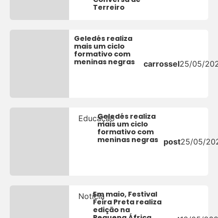
Terreiro
Geledés realiza
mais um ciclo
formativo com
meninas negras
carrossel
25/05/20
Geledés realiza
Educação
mais um ciclo
formativo com
meninas negras
post
25/05/20
Em maio, Festival
Notícia
Feira Preta realiza
edição na
Pequena África