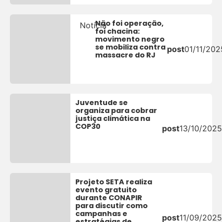
Não foi operação,
Notícia
foi chacina:
movimento negro
se mobiliza contra
post
01/11/202
massacre do RJ
Juventude se
organiza para cobrar
justiça climática na
COP30
post
13/10/2025
Projeto SETA realiza
evento gratuito
durante CONAPIR
para discutir como
campanhas e
post
11/09/2025
estratégias de