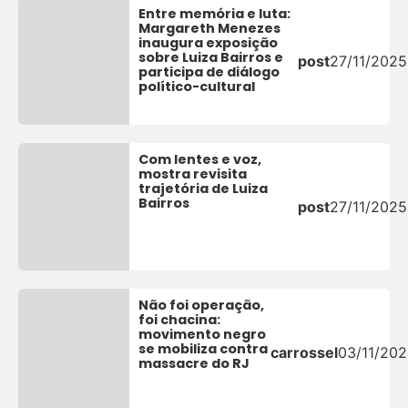
Entre memória e luta:
Margareth Menezes
inaugura exposição
sobre Luiza Bairros e
post
27/11/2025
participa de diálogo
político-cultural
Com lentes e voz,
mostra revisita
trajetória de Luiza
Bairros
post
27/11/2025
Não foi operação,
foi chacina:
movimento negro
se mobiliza contra
carrossel
03/11/20
massacre do RJ