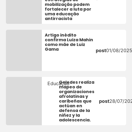
mobilização podem
fortalecer a luta por
uma educação
antirracista
Artigo inédito
confirma Luiza Mahin
como mãe de Luiz
Gama
post
01/08/202
Geledes realiza
Educação
mapeo de
organizaciones
afrolatinas y
caribeñas que
post
28/07/20
actúan en
defensa de la
niñez y la
adolescencia.