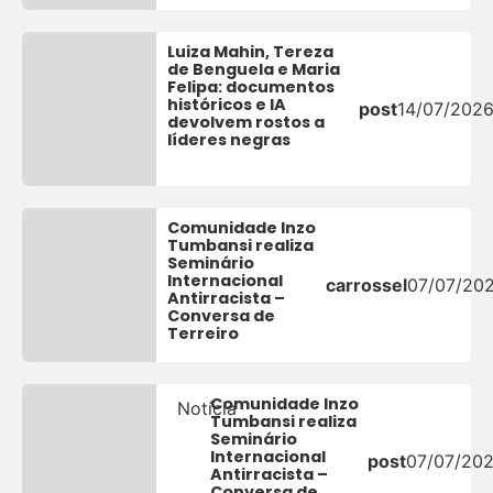
Luiza Mahin, Tereza
de Benguela e Maria
Felipa: documentos
históricos e IA
post
14/07/202
devolvem rostos a
líderes negras
Comunidade Inzo
Tumbansi realiza
Seminário
Internacional
carrossel
07/07/20
Antirracista –
Conversa de
Terreiro
Comunidade Inzo
Notícia
Tumbansi realiza
Seminário
Internacional
post
07/07/20
Antirracista –
Conversa de