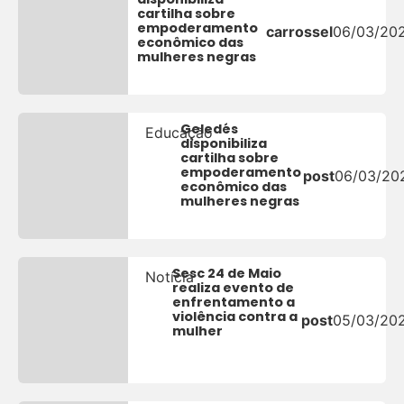
cartilha sobre
empoderamento
carrossel
06/03/20
econômico das
mulheres negras
Geledés
Educação
disponibiliza
cartilha sobre
empoderamento
post
06/03/20
econômico das
mulheres negras
Sesc 24 de Maio
Notícia
realiza evento de
enfrentamento a
violência contra a
post
05/03/20
mulher