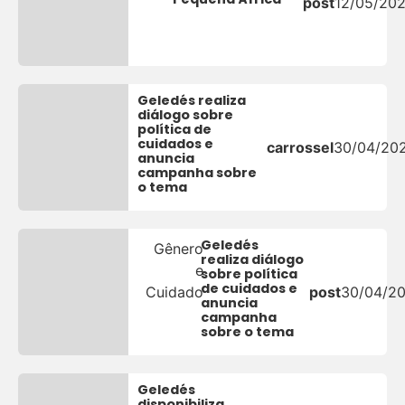
post
12/05/20
Geledés realiza
diálogo sobre
política de
cuidados e
carrossel
30/04/20
anuncia
campanha sobre
o tema
Geledés
Gênero
realiza diálogo
e
sobre política
de cuidados e
Cuidado
post
30/04/2
anuncia
campanha
sobre o tema
Geledés
disponibiliza