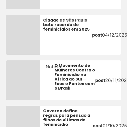
Cidade de São Paulo
bate recorde de
feminicídios em 2025
post
04/12/202
O Movimento de
Notícia
Mulheres Contra o
Feminicídio na
África do Sul —
post
26/11/20
Ecos e Pontes com
o Brasil
Governo define
regras para pensão a
filhos de vítimas de
feminicídio
post
01/10/2025