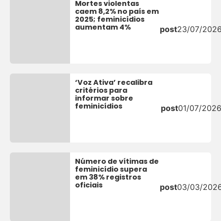
Mortes violentas
caem 8,2% no país em
2025; feminicídios
aumentam 4%
post
23/07/202
‘Voz Ativa’ recalibra
critérios para
informar sobre
feminicídios
post
01/07/202
Número de vítimas de
feminicídio supera
em 38% registros
oficiais
post
03/03/202