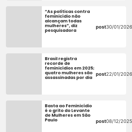
“As políticas contra
feminicídio não
alcançam todas
mulheres”, diz
post
30/01/202
pesquisadora
Brasil registra
recorde de
feminicídios em 2025;
quatro mulheres são
post
22/01/202
assassinadas por dia
Basta ao Feminicídio
é o grito do Levante
de Mulheres em São
Paulo
post
08/12/202