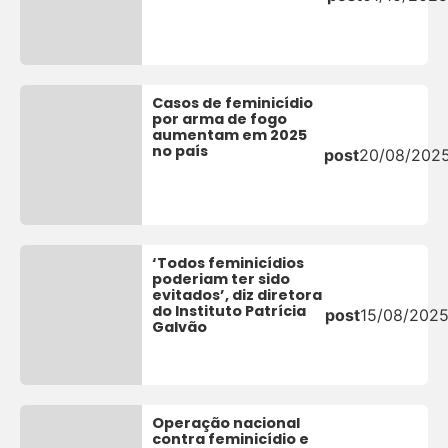
Casos de feminicídio
por arma de fogo
aumentam em 2025
no país
post
20/08/202
‘Todos feminicídios
poderiam ter sido
evitados’, diz diretora
do Instituto Patrícia
post
15/08/202
Galvão
Operação nacional
contra feminicídio e