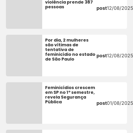
violência prende 387
pessoas
post
12/08/202
Por dia, 2 mulheres
são vítimas de
tentativa de
feminicídio no estado
post
12/08/202
de São Paulo
Feminicídios crescem
em SP no 1º semestre,
revela Segurança
Pública
post
01/08/202