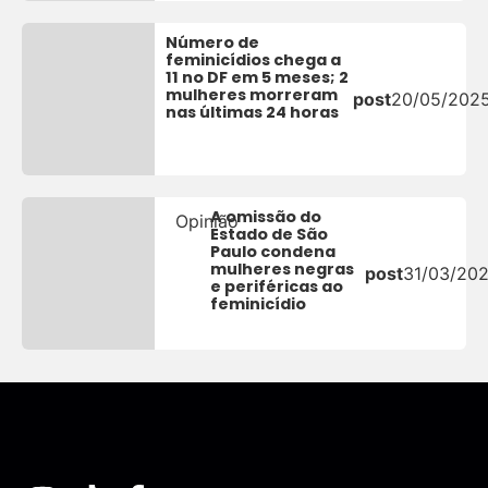
Número de
feminicídios chega a
11 no DF em 5 meses; 2
mulheres morreram
post
20/05/202
nas últimas 24 horas
A omissão do
Opinião
Estado de São
Paulo condena
mulheres negras
post
31/03/20
e periféricas ao
feminicídio