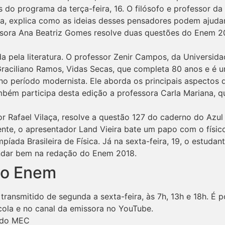
do programa da terça-feira, 16. O filósofo e professor da
ra, explica como as ideias desses pensadores podem ajud
sora Ana Beatriz Gomes resolve duas questões do Enem 201
ada pela literatura. O professor Zenir Campos, da Universid
Graciliano Ramos, Vidas Secas, que completa 80 anos e é 
, no período modernista. Ele aborda os principais aspectos 
mbém participa desta edição a professora Carla Mariana, qu
sor Rafael Vilaça, resolve a questão 127 do caderno do Azu
ente, o apresentador Land Vieira bate um papo com o físi
íada Brasileira de Física. Já na sexta-feira, 19, o estudan
ndar bem na redação do Enem 2018.
do Enem
transmitido de segunda a sexta-feira, às 7h, 13h e 18h. É p
cola e no canal da emissora no YouTube.
l do MEC