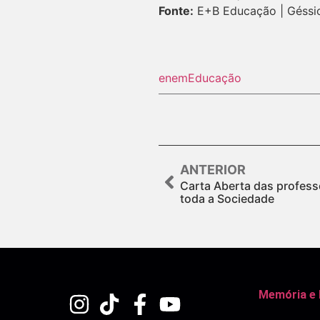
Fonte:
E+B Educação | Géssi
enem
Educação
ANTERIOR
Carta Aberta das profess
toda a Sociedade
Memória e