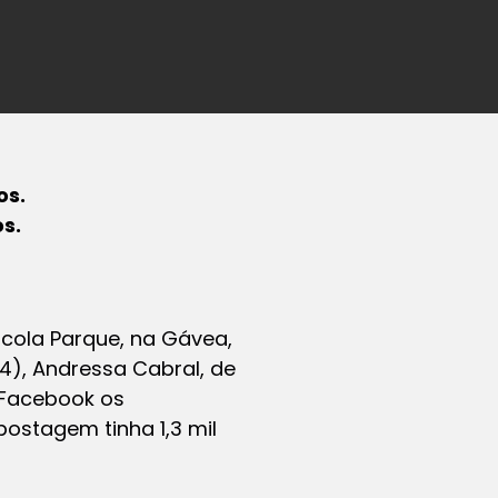
os.
s.
cola Parque, na Gávea,
4), Andressa Cabral, de
 Facebook os
postagem tinha 1,3 mil