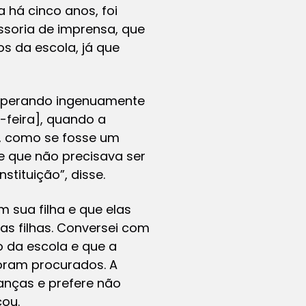
 há cinco anos, foi
ssoria de imprensa, que
s da escola, já que
 esperando ingenuamente
-feira], quando a
, como se fosse um
e que não precisava ser
tituição”, disse.
 sua filha e que elas
as filhas. Conversei com
o da escola e que a
foram procurados. A
anças e prefere não
cou.