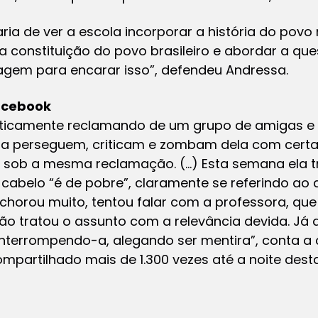
ia de ver a escola incorporar a história do povo
a constituição do povo brasileiro e abordar a ques
agem para encarar isso”, defendeu Andressa.
acebook
aticamente reclamando de um grupo de amigas e 
e a perseguem, criticam e zombam dela com certa 
s sob a mesma reclamação. (…) Esta semana ela t
 cabelo “é de pobre”, claramente se referindo ao
e chorou muito, tentou falar com a professora, que
não tratou o assunto com a relevância devida. Já
interrompendo-a, alegando ser mentira”, conta a
compartilhado mais de 1.300 vezes até a noite dest