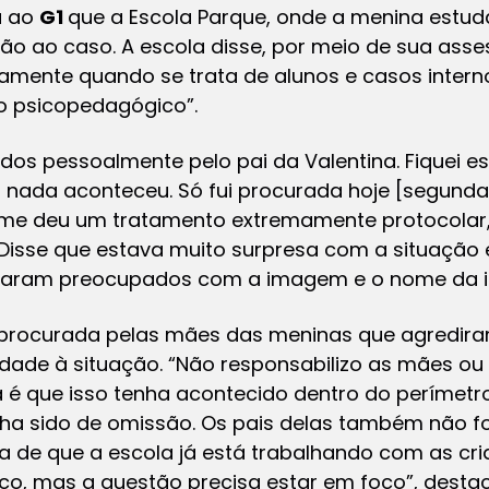
u ao
G1
que a Escola Parque, onde a menina estuda
ão ao caso. A escola disse, por meio de sua asse
amente quando se trata de alunos e casos interno
o psicopedagógico”.
sados pessoalmente pelo pai da Valentina. Fiquei
s nada aconteceu. Só fui procurada hoje [segunda
 me deu um tratamento extremamente protocolar
Disse que estava muito surpresa com a situação 
icaram preocupados com a imagem e o nome da ins
 procurada pelas mães das meninas que agrediram
edade à situação. “Não responsabilizo as mães ou 
 é que isso tenha acontecido dentro do perímetr
enha sido de omissão. Os pais delas também não 
a de que a escola já está trabalhando com as cri
co, mas a questão precisa estar em foco”, desta