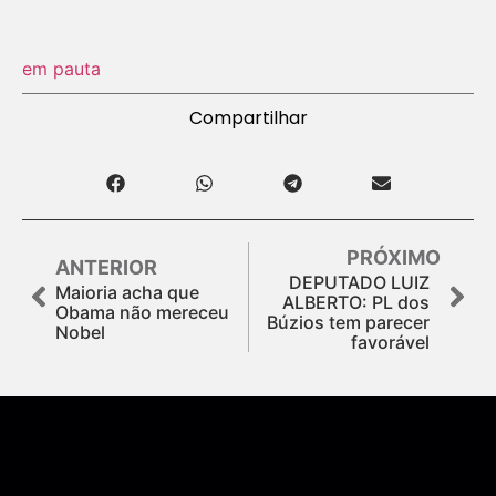
em pauta
Compartilhar
PRÓXIMO
ANTERIOR
DEPUTADO LUIZ
Maioria acha que
ALBERTO: PL dos
Obama não mereceu
Búzios tem parecer
Nobel
favorável