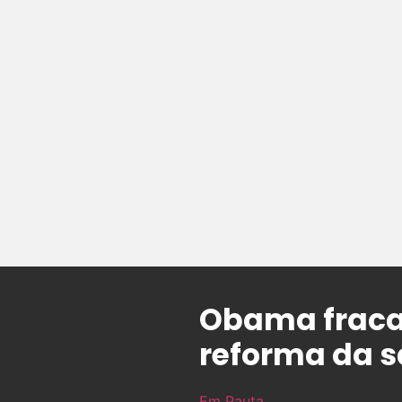
Obama fraca
reforma da 
Em Pauta