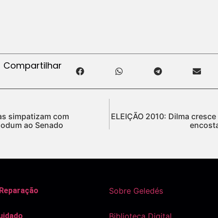
Compartilhar
tas simpatizam com
ELEIÇÃO 2010: Dilma cresce 
Olodum ao Senado
encosta
 Reparação
Sobre Geledés
uidado
Biblioteca Digital