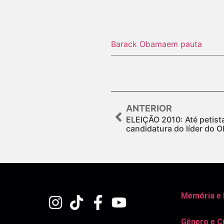
Barack Obama
em pauta
ANTERIOR
ELEIÇÃO 2010: Até petis
candidatura do líder do 
Memória e
Gênero e C