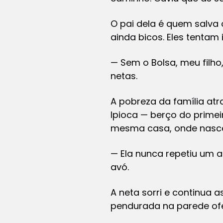
O pai dela é quem salva 
ainda bicos. Eles tentam 
— Sem o Bolsa, meu filho
netas.
A pobreza da família atr
Ipioca — berço do primeir
mesma casa, onde nasceu
— Ela nunca repetiu um an
avó.
A neta sorri e continua 
pendurada na parede ofe