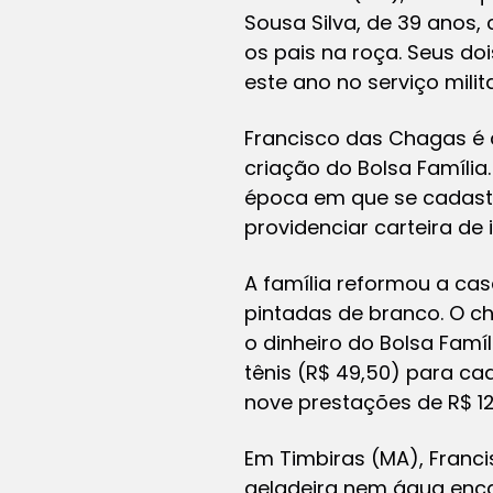
Sousa Silva, de 39 anos,
os pais na roça. Seus do
este ano no serviço milita
Francisco das Chagas é c
criação do Bolsa Família
época em que se cadastro
providenciar carteira de 
A família reformou a ca
pintadas de branco. O c
o dinheiro do Bolsa Famí
tênis (R$ 49,50) para ca
nove prestações de R$ 128
Em Timbiras (MA), Franc
geladeira nem água enca