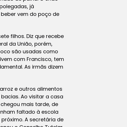
 polegadas, já
e beber vem do poço de
te filhos. Diz que recebe
eral da União, porém,
 coco são usadas como
e vivem com Francisco, tem
damental. As irmãs dizem
rroz e outros alimentos
acias. Ao visitar a casa
 chegou mais tarde, de
 tinham faltado à escola
próximo. A secretária de