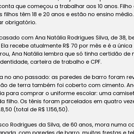
 conta que começou a trabalhar aos 10 anos. Filho
is filhos têm 18 e 20 anos e estão no ensino médi
r obrigatório.
asado com Ana Natália Rodrigues Silva, de 38, be
. Ela recebe atualmente R$ 70 por mês e é a única
u, Ana Natália lembra que só tinha certidão de n
identidade, carteira de trabalho e CPF.
sa no ano passado: as paredes de barro foram re
hão de terra também foi coberto com cimento. An
lia para comprar o uniforme escolar: uma camiset
da filho. Os tênis foram parcelados em quatro vez
,50 (total de R$ 1.156,50).
isco Rodrigues da Silva, de 60 anos, mora numa c
nada, com paredes de barro, muitas frestas e te