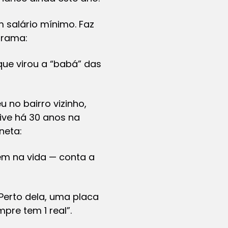
 salário mínimo. Faz
ograma:
que virou a “babá” das
 no bairro vizinho,
vive há 30 anos na
neta:
uém na vida — conta a
 Perto dela, uma placa
re tem 1 real”.