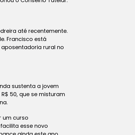
ionou o Conselho Tutelar.
dreira até recentemente.
e. Francisco está
 aposentadoria rural no
inda sustenta a jovem
e R$ 50, que se misturam
na.
er um curso
facilita esse novo
hance ainda este ano.