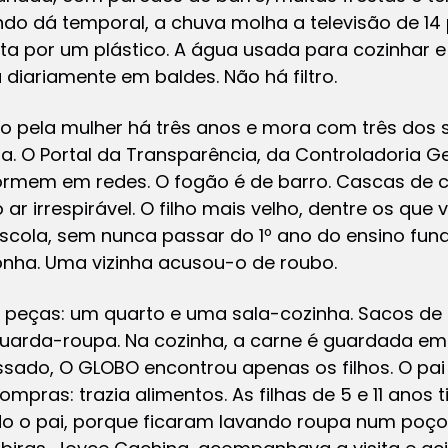
ando dá temporal, a chuva molha a televisão de 14
ta por um plástico. A água usada para cozinhar 
 diariamente em baldes. Não há filtro.
 pela mulher há três anos e mora com três dos se
ia. O Portal da Transparência, da Controladoria G
dormem em redes. O fogão é de barro. Cascas de
ar irrespirável. O filho mais velho, dentre os qu
scola, sem nunca passar do 1º ano do ensino fun
nha. Uma vizinha acusou-o de roubo.
peças: um quarto e uma sala-cozinha. Sacos de a
arda-roupa. Na cozinha, a carne é guardada em b
ssado, O GLOBO encontrou apenas os filhos. O pai
ompras: trazia alimentos. As filhas de 5 e 11 anos
 o pai, porque ficaram lavando roupa num poço 