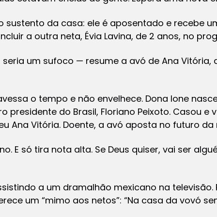
o sustento da casa: ele é aposentado e recebe um
incluir a outra neta, Évia Lavina, de 2 anos, no pr
, seria um sufoco — resume a avó de Ana Vitória, 
avessa o tempo e não envelhece. Dona Ione nasceu
o presidente do Brasil, Floriano Peixoto. Casou e 
 Ana Vitória. Doente, a avó aposta no futuro da 
o. E só tira nota alta. Se Deus quiser, vai ser alg
assistindo a um dramalhão mexicano na televisão.
rece um “mimo aos netos”: “Na casa da vovó semp