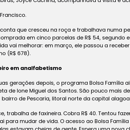
mbiras, Joyce Cachina, acompanhava a visita e ac
Francisco.
e conta que cresceu na roça e trabalhava numa pe
comprada em cinco parcelas de R$ 54, segundo el
ida vai melhorar: em março, ele passou a receber
mo (R$ 678).
eiro em analfabetismo
uas gerações depois, o programa Bolsa Família a
 neta de Ione Miguel dos Santos. São pouco mais d
bairro de Pescaria, litoral norte da capital alagoa
ce, trabalha de faxineira. Cobra R$ 40. Tentou faz
nai para mudar de vida. O acesso ao Bolsa Família 
alas estavam cheias de gente. Espera uma nova c