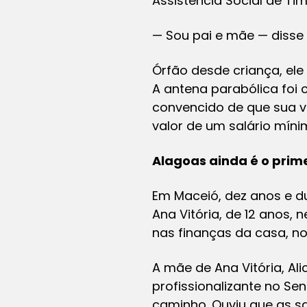
Assistência Social de Ti
— Sou pai e mãe — disse 
Órfão desde criança, el
A antena parabólica foi 
convencido de que sua v
valor de um salário míni
Alagoas ainda é o prim
Em Maceió, dez anos e d
Ana Vitória, de 12 anos,
nas finanças da casa, no 
A mãe de Ana Vitória, Ali
profissionalizante no Se
caminho. Ouviu que as s