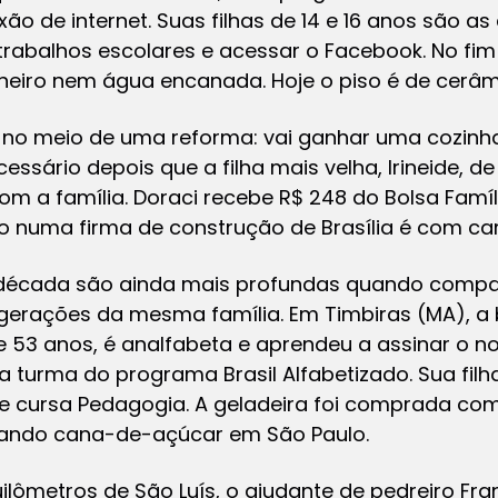
ão de internet. Suas filhas de 14 e 16 anos são a
trabalhos escolares e acessar o Facebook. No fim
nheiro nem água encanada. Hoje o piso é de cerâm
á no meio de uma reforma: vai ganhar uma cozinha
essário depois que a filha mais velha, Irineide, de 
m a família. Doraci recebe R$ 248 do Bolsa Famíli
 numa firma de construção de Brasília é com car
década são ainda mais profundas quando compa
gerações da mesma família. Em Timbiras (MA), a b
 53 anos, é analfabeta e aprendeu a assinar o 
 turma do programa Brasil Alfabetizado. Sua filha
 e cursa Pedagogia. A geladeira foi comprada com
tando cana-de-açúcar em São Paulo.
ilômetros de São Luís, o ajudante de pedreiro Fr