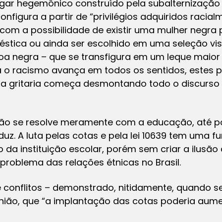
gar hegemônico construído pela subalternização 
onfigura a partir de “privilégios adquiridos racia
com a possibilidade de existir uma mulher negra 
tica ou ainda ser escolhido em uma seleção vis
 negra – que se transfigura em um leque maior 
 o racismo avança em todos os sentidos, estes p
o, a gritaria começa desmontando todo o discurs
 não se resolve meramente com a educação, até 
oduz. A luta pelas cotas e pela lei 10639 tem uma 
 da instituição escolar, porém sem criar a ilusão
problema das relações étnicas no Brasil.
 conflitos – demonstrado, nitidamente, quando s
nião, que “a implantação das cotas poderia aumen