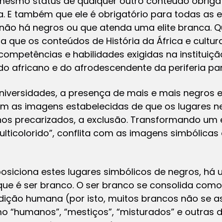
 mesmo status de qualquer outro conteúdo obrigat
. E também que ele é obrigatório para todas as e
o há negros ou que atenda uma elite branca. Qu
ta que os conteúdos de História da África e cultu
competências e habilidades exigidas na instituiçã
do africano e do afrodescendente da periferia par
niversidades, a presença de mais e mais negros 
com as imagens estabelecidas de que os lugares n
alhos precarizados, a exclusão. Transformando um
ticolorido”, conflita com as imagens simbólicas
posiciona estes lugares simbólicos de negros, h
e é ser branco. O ser branco se consolida como
ndição humana (por isto, muitos brancos não s
mo “humanos”, “mestiços”, “misturados” e outras