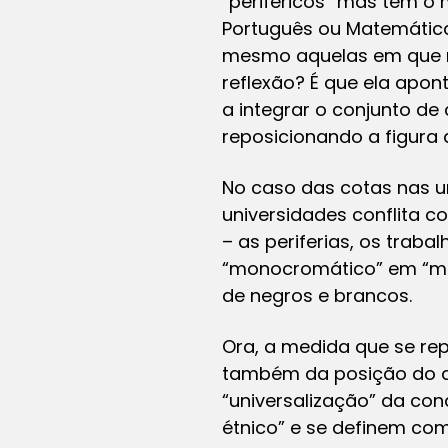
“periféricos” mas tem o
Português ou Matemática
mesmo aquelas em que nã
reflexão? É que ela apon
a integrar o conjunto de 
reposicionando a figura 
No caso das cotas nas u
universidades conflita 
– as periferias, os trab
“monocromático” em “mul
de negros e brancos.
Ora, a medida que se re
também da posição do qu
“universalização” da co
étnico” e se definem co