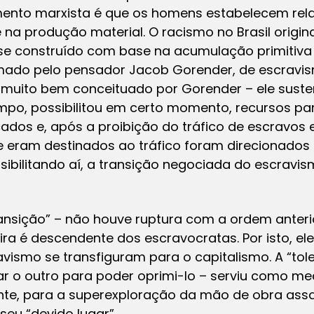
mento marxista é que os homens estabelecem rel
na produção material. O racismo no Brasil origin
 se construído com base na acumulação primitiva 
do pelo pensador Jacob Gorender, de escravism
i muito bem conceituado por Gorender – ele sust
mpo, possibilitou em certo momento, recursos p
os e, após a proibição do tráfico de escravos e
ue eram destinados ao tráfico foram direcionados
sibilitando aí, a transição negociada do escravis
ransição” – não houve ruptura com a ordem anteri
ira é descendente dos escravocratas. Por isto, e
avismo se transfiguram para o capitalismo. A “tol
erar o outro para poder oprimi-lo – serviu como m
nte, para a superexploração da mão de obra assa
eu “devido lugar”.