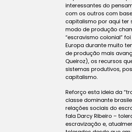
interessantes do pensa
com os outros com base 
capitalismo por aqui ter
modo de produção chama
“escravismo colonial” fo
Europa durante muito te
de produção mais avançad
Queiroz), os recursos q
sistemas produtivos, pos
capitalismo.
Reforço esta ideia da “t
classe dominante brasile
relações sociais do escr
fala Darcy Ribeiro – tol
escravização e, atualme
tolerados desde que em s