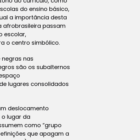
ório do currículo, como
scolas do ensino básico,
al a importância desta
ra afrobrasileira passam
o escolar,
a o centro simbólico.
e negras nas
egros são os subalternos
 espaço
 de lugares consolidados
á um deslocamento
 o lugar da
e assumem como “grupo
 definições que apagam a