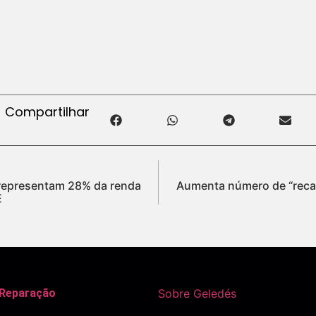
Compartilhar
 representam 28% da renda
Aumenta número de “reca
E
 Reparação
Sobre Geledés