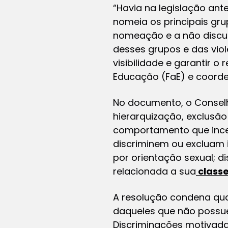
“Havia na legislação an
nomeia os principais gru
nomeação e a não discus
desses grupos e das viol
visibilidade e garantir o
Educação (FaE) e coord
No documento, o Conselh
hierarquização, exclusão
comportamento que ince
discriminem ou excluam 
por orientação sexual; d
relacionada a sua
classe
A resolução condena qualq
daqueles que não possue
Discriminações motivadas