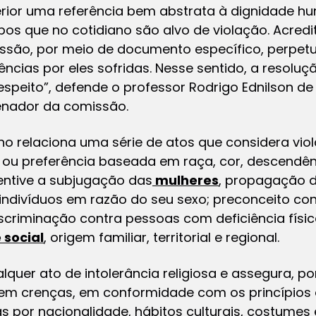
terior uma referência bem abstrata à dignidade h
pos que no cotidiano são alvo de violação. Acre
são, por meio de documento específico, perpetua 
ências por eles sofridas. Nesse sentido, a resolu
 respeito”, defende o professor Rodrigo Ednilson d
enador da comissão.
o relaciona uma série de atos que considera viol
 ou preferência baseada em raça, cor, descendên
ntive a subjugação das
mulheres
, propagação d
indivíduos em razão do seu sexo; preconceito co
iscriminação contra pessoas com deficiência físi
 social
, origem familiar, territorial e regional.
uer ato de intolerância religiosa e assegura, por 
m crenças, em conformidade com os princípios d
 por nacionalidade, hábitos culturais, costumes