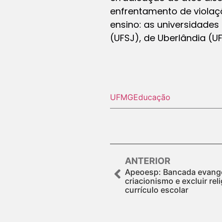
enfrentamento de violaçõ
ensino: as universidades
(UFSJ), de Uberlândia (UFU
UFMG
Educação
ANTERIOR
Apeoesp: Bancada evangél
criacionismo e excluir rel
currículo escolar