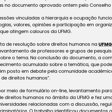
s no documento aprovado ontem pelo Conselho Un
ressões vinculadas a hierarquia e ocupação funci
ogias, valores, opiniões e participação em organi
s que atingem calouros da UFMG.
ta de resolução sobre direitos humanos na
UFMG
levantamento de professores e grupos de pesquis
obre o tema. Na conclusão do documento, a com
hecimento acumulado sobre a temática, que pode e
ém posto em debate pela comunidade acadêmica 
l de direitos humanos”.
 por meio de formulário on-line, levantamento pa
de direitos humanos no âmbito da UFMG e fez um
universidades relacionadas com a discussão, reg
riminatórios. O trabalho identificou documentos 