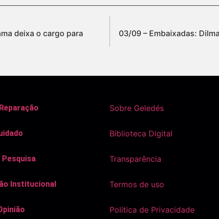
ma deixa o cargo para
03/09 – Embaixadas: Dilma
 Reparação
Sobre Geledés
uidado
Biblioteca Digital
 Pesquisa
Transparência
o Institucional
Termos de uso
Opinião
Política de Privacidade