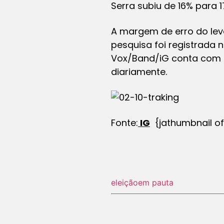
Serra subiu de 16% para 
A margem de erro do lev
pesquisa foi registrada n
Vox/Band/iG conta com 2
diariamente.
Fonte:
IG
{jathumbnail of
eleição
em pauta