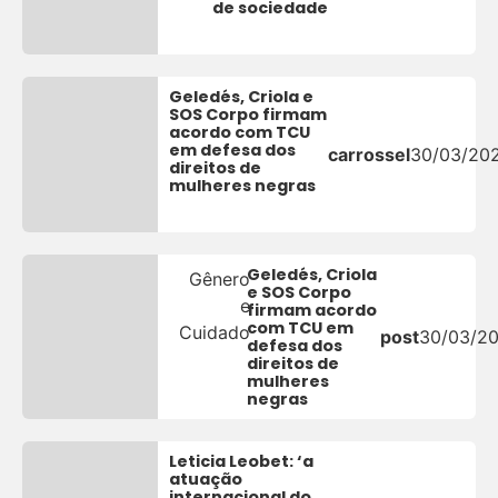
de sociedade
Geledés, Criola e
SOS Corpo firmam
acordo com TCU
em defesa dos
carrossel
30/03/20
direitos de
mulheres negras
Geledés, Criola
Gênero
e SOS Corpo
e
firmam acordo
com TCU em
Cuidado
post
30/03/2
defesa dos
direitos de
mulheres
negras
Leticia Leobet: ‘a
atuação
internacional do