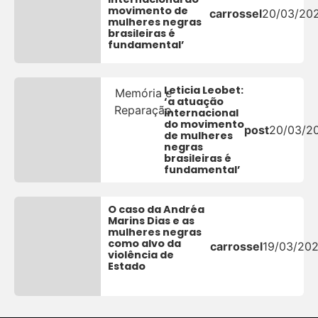
movimento de
carrossel
20/03/20
mulheres negras
brasileiras é
fundamental’
Leticia Leobet:
Memória e
‘a atuação
Reparação
internacional
do movimento
post
20/03/2
de mulheres
negras
brasileiras é
fundamental’
O caso da Andréa
Marins Dias e as
mulheres negras
como alvo da
carrossel
19/03/20
violência de
Estado