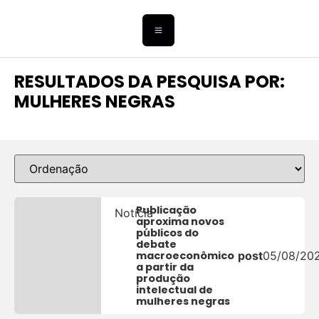
RESULTADOS DA PESQUISA POR:
MULHERES NEGRAS
Publicação
Notícia
aproxima novos
públicos do
debate
macroeconômico
post
05/08/20
a partir da
produção
intelectual de
mulheres negras