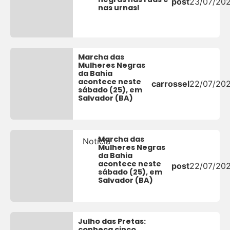
post
23/07/20
nas urnas!
Marcha das
Mulheres Negras
da Bahia
acontece neste
carrossel
22/07/20
sábado (25), em
Salvador (BA)
Marcha das
Notícia
Mulheres Negras
da Bahia
acontece neste
post
22/07/20
sábado (25), em
Salvador (BA)
Julho das Pretas:
conheça cinco