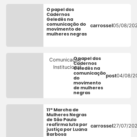
O papel dos
Cadernos
Geledés na
comunicação do
carrossel
05/08/20
movimento de
mulheres negras
O papel dos
Comunicação
Cadernos
Institucional
Geledés na
comunicação
post
04/08/2
do
movimento
de mulheres
negras
11ª Marcha de
Mulheres Negras
de São Paulo
reafirma luta por
carrossel
27/07/20
justiça por Luana
Barbosa