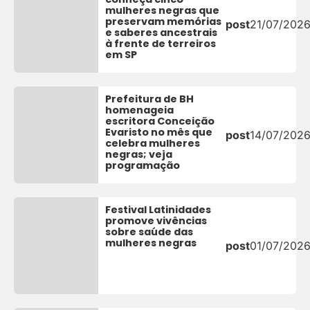
mulheres negras que
preservam memórias
post
21/07/202
e saberes ancestrais
à frente de terreiros
em SP
Prefeitura de BH
homenageia
escritora Conceição
Evaristo no mês que
post
14/07/202
celebra mulheres
negras; veja
programação
Festival Latinidades
promove vivências
sobre saúde das
mulheres negras
post
01/07/202