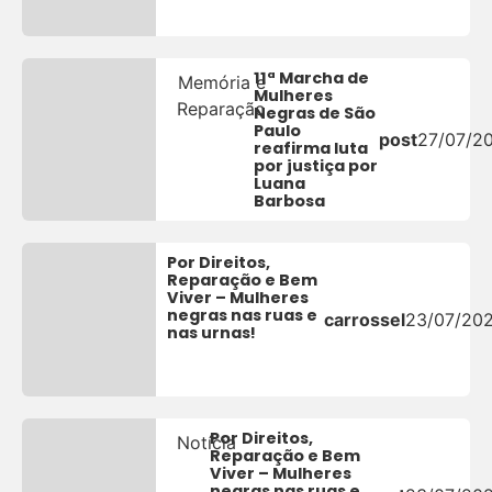
11ª Marcha de
Memória e
Mulheres
Reparação
Negras de São
Paulo
post
27/07/2
reafirma luta
por justiça por
Luana
Barbosa
Por Direitos,
Reparação e Bem
Viver – Mulheres
negras nas ruas e
carrossel
23/07/20
nas urnas!
Por Direitos,
Notícia
Reparação e Bem
Viver – Mulheres
negras nas ruas e