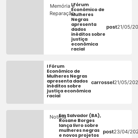
I Fórum
Memória e
Econômico de
Reparação
Mulheres
Negras
apresenta
post
21/05/2
dados
inéditos sobre
justiça
econômica
racial
I Fórum
Econômico de
Mulheres Negras
apresenta dados
carrossel
21/05/20
inéditos sobre
justiça econômica
racial
Em Salvador (BA),
Notícia
Rosane Borges
lança livro sobre
mulheres negras
post
23/04/20
e novos projetos