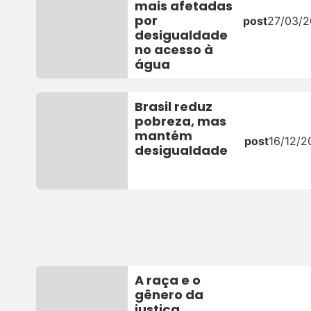
mais afetadas
por
post
27/03/
desigualdade
no acesso à
água
Brasil reduz
pobreza, mas
mantém
post
16/12/2
desigualdade
A raça e o
gênero da
justiça