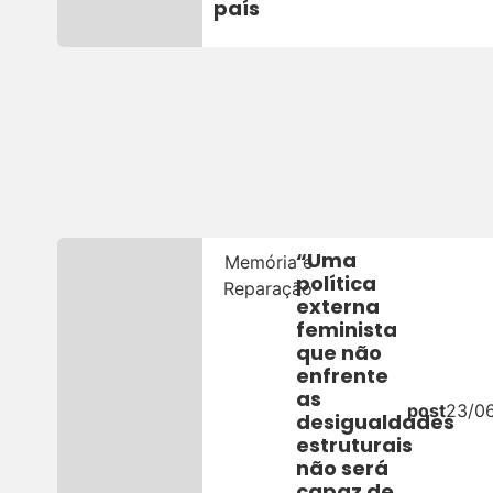
país
“Uma
Memória e
política
Reparação
externa
feminista
que não
enfrente
as
post
23/0
desigualdades
estruturais
não será
capaz de