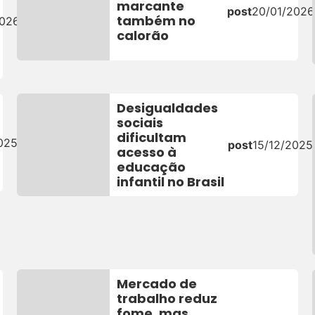
marcante
post
20/01/2026
também no
2026
calorão
Desigualdades
sociais
dificultam
025
post
15/12/2025
acesso à
educação
infantil no Brasil
Mercado de
trabalho reduz
fome, mas