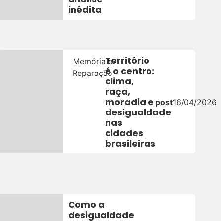
inédita
Território
Memória e
é o centro:
Reparação
clima,
raça,
26
moradia e
post
16/04/2026
desigualdade
nas
cidades
brasileiras
Como a
desigualdade