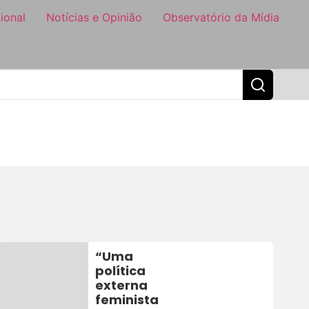
ional
Notícias e Opinião
Observatório da Mídia
“Uma
política
externa
feminista