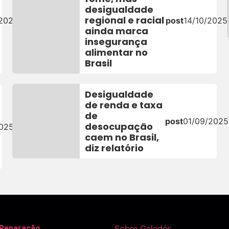
desigualdade
regional e racial
/2025
post
14/10/2025
ainda marca
insegurança
alimentar no
Brasil
Desigualdade
de renda e taxa
de
post
01/09/2025
desocupação
2025
caem no Brasil,
diz relatório
 Reparação
Sobre Geledés