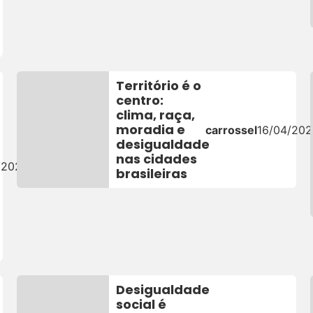
Território é o
centro:
clima, raça,
moradia e
carrossel
16/04/20
desigualdade
nas cidades
/2026
brasileiras
Desigualdade
social é