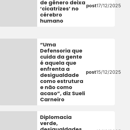
de gênero deixa
post
17/12/2025
‘cicatrizes’ no
cérebro
humano
“Uma
Defensoria que
cuida da gente
é aquela que
enfrenta a
post
15/12/2025
desigualdade
como estrutura
e não como
acaso”, diz Sueli
Carneiro
Diplomacia
verde,
desigualdades