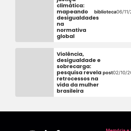
climática:
mapeando
biblioteca
06/11
desigualdades
na
normativa
global
Violência,
desigualdade e
sobrecarga:
pesquisa revela
post
02/10/
retrocessos na
vida da mulher
brasileira
Memória e