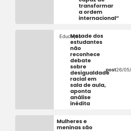
transformar
a ordem
internacional”
Metade dos
Educação
estudantes
não
reconhece
debate
sobre
post
26/05
desigualdade
racial em
sala de aula,
aponta
análise
inédita
Mulheres e
meninas são