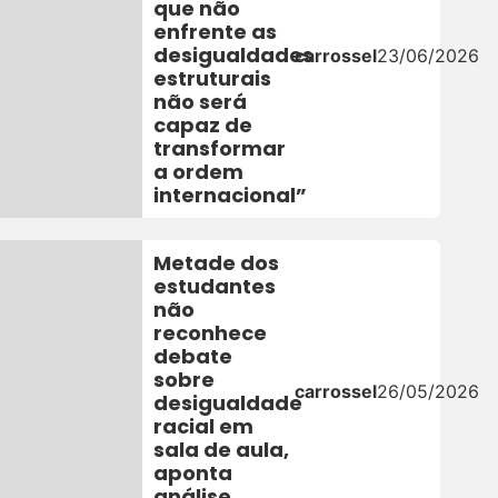
que não
6
enfrente as
desigualdades
carrossel
23/06/2026
estruturais
não será
capaz de
transformar
a ordem
internacional”
Metade dos
estudantes
não
reconhece
debate
sobre
carrossel
26/05/2026
desigualdade
racial em
sala de aula,
aponta
análise