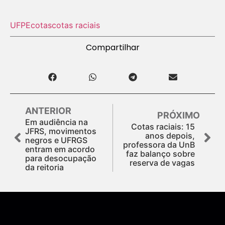
UFPE
cotas
cotas raciais
Compartilhar
ANTERIOR
PRÓXIMO
Em audiência na
Cotas raciais: 15
JFRS, movimentos
anos depois,
negros e UFRGS
professora da UnB
entram em acordo
faz balanço sobre
para desocupação
reserva de vagas
da reitoria