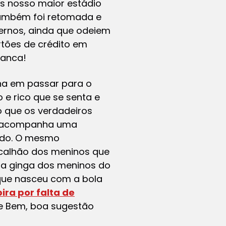
as nosso maior estádio
também foi retomada e
dernos, ainda que odeiem
rtões de crédito em
ranca!
nha em passar para o
e rico que se senta e
o que os verdadeiros
m acompanha uma
mado. O mesmo
ncalhão dos meninos que
o, a ginga dos meninos do
 que nasceu com a bola
pira por falta de
ge Bem, boa sugestão