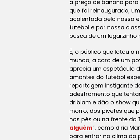
a preço de banana para 
que foi reinaugurado, u
acalentada pela nossa el
futebol e por nossa clas
busca de um lugarzinho n
É, o público que lotou o
mundo, a cara de um pov
aprecia um espetáculo d
amantes do futebol es
reportagem instigante d
adestramento que tentam
driblam e dão o show que
morro, dos pivetes que 
nos pés ou na frente da 
alguém
”, como diria M
para entrar no clima da p