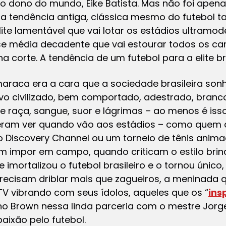
o dono do mundo, Eike Batista. Mas não foi apen
ma tendência antiga, clássica mesmo do futebol 
ite lamentável que vai lotar os estádios ultramo
se média decadente que vai estourar todos os ca
a corte. A tendência de um futebol para a elite b
 maraca era a cara que a sociedade brasileira so
o civilizado, bem comportado, adestrado, branco 
e raça, sangue, suor e lágrimas – ao menos é iss
peram ver quando vão aos estádios – como que
o Discovery Channel ou um torneio de tênis ani
 impor em campo, quando criticam o estilo bri
 imortalizou o futebol brasileiro e o tornou únic
precisam driblar mais que zagueiros, a meninada
TV vibrando com seus ídolos, aqueles que os “
ins
ano Brown nessa linda parceria com o mestre Jor
aixão pelo futebol.