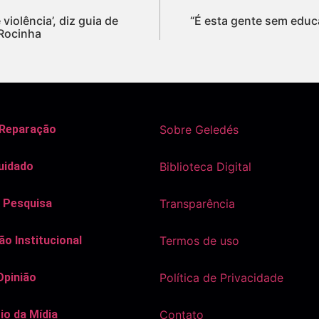
violência’, diz guia de
“É esta gente sem educ
 Rocinha
 Reparação
Sobre Geledés
uidado
Biblioteca Digital
 Pesquisa
Transparência
o Institucional
Termos de uso
Opinião
Política de Privacidade
io da Mídia
Contato