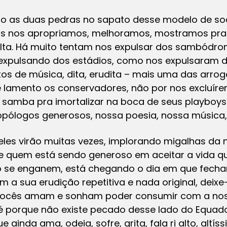
são as duas pedras no sapato desse modelo de soc
is nos apropriamos, melhoramos, mostramos pra 
olta. Há muito tentam nos expulsar dos sambódr
 expulsando dos estádios, como nos expulsaram 
tos de música, dita, erudita – mais uma das arrog
 lamento os conservadores, não por nos excluíre
o samba pra imortalizar na boca de seus playboys
opólogos generosos, nossa poesia, nossa música,
les virão muitas vezes, implorando migalhas da n
 quem está sendo generoso em aceitar a vida qu
o se enganem, está chegando o dia em que fecha
om a sua erudição repetitiva e nada original, dei
e vocês amam e sonham poder consumir com a nos
té porque não existe pecado desse lado do Equad
e ainda ama, odeia, sofre, grita, fala ri alto, altí