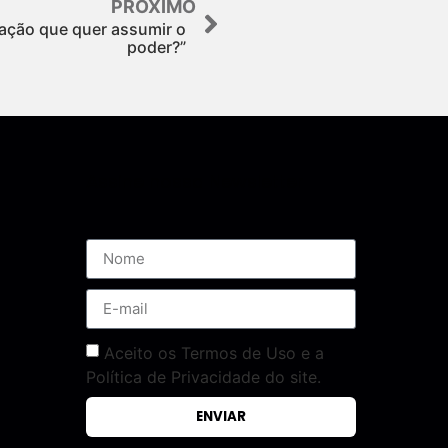
PRÓXIMO
ação que quer assumir o
poder?”
Assine nossa Newsletter
Aceito os Termos de Uso e a
Política de Privacidade do site.
ENVIAR