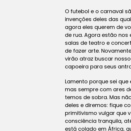
O futebol e o carnaval 
invenções deles das qua
agora eles querem de v
de rua. Agora estão nos
salas de teatro e concer
de fazer arte. Novamente
virão atraz buscar noss
capoeira para seus antr
Lamento porque sei que e
mas sempre com ares de
temos de sobra. Mas nã
deles e diremos: fique c
primitivismo vulgar qu
consciência tranquila, a
está colado em África, qu