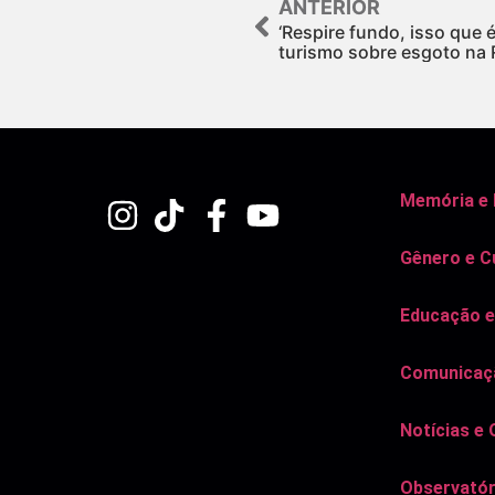
ANTERIOR
‘Respire fundo, isso que é 
turismo sobre esgoto na
Memória e
Gênero e C
Educação e
Comunicaçã
Notícias e 
Observatór