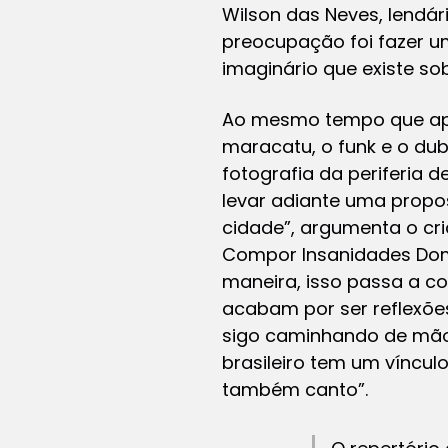
Wilson das Neves, lendár
preocupação foi fazer u
imaginário que existe sob
Ao mesmo tempo que apel
maracatu, o funk e o dubs
fotografia da periferia 
levar adiante uma propos
cidade”, argumenta o cria
Compor Insanidades Domi
maneira, isso passa a c
acabam por ser reflexões
sigo caminhando de mãos
brasileiro tem um víncul
também canto”.