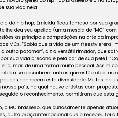
do novato gênio do hip hop brasileiro é uma fotogr
de sua vida nela
dolo do hip hop, Emicida ficou famoso por sua gr
rte lhe deu seu apelido (uma mescla de “MC” com 
siões as principais competições na arte da impr
 dos MCs. “Sabia que a vida de um
freestyler
era li
a outro patamar”, diz o versátil rimador, que sof
, por sua vida precária e pela cor de sua pele). “
sileiro, mas de uma forma muito pessoal. Assim 
 também se descobrem outras que estão abertas a
poucos conhecem esta diversidade. Muitos incl
m nosso país, na qual houve artistas com propost
guido o reconhecimento, permitiram que esta g
o MC brasileiro, que curiosamente apenas atuou 
es, outra praça internacional que o recebeu foi o