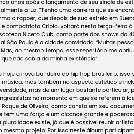
nco anos após o lançamento de seu single de estr
nalmente a luz. “Tenho uma carreira que se encon
afirma o rapper, que depois de sua estreia em Bue
compatriota Criolo, voltará nesta terça-feira à 
coteca Niceto Club, como parte dos shows da 40
qual São Paulo é a cidade convidada. “Muitas pes
 Mas, ao mesmo tempo, esse repertório me abriu 
que não sabia da minha existência”.
 hoje a nova bandeira do hip hop brasileiro, isso
música, mas também no aspecto estético e inclus
diversidade, mas de um lugar bastante particular,
ngressistas no momento em que se referem à iden
ro Roque de Oliveira, como consta em seu documen
e tem uma força e um alcance grande e poderoso,
pluralidade existe, já que é possível reunir artist
m mesmo projeto. Por isso neste álbum participam