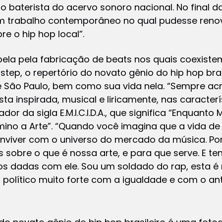
io baterista do acervo sonoro nacional. No final 
m trabalho contemporâneo no qual pudesse renova
re o hip hop local”.
a pela fabricação de beats nos quais coexistem
tep, o repertório do novato gênio do hip hop bras
de São Paulo, bem como sua vida nela. “Sempre acr
ta inspirada, musical e liricamente, nas caracterí
dor da sigla E.M.I.C.I.D.A., que significa “Enquant
no a Arte”. “Quando você imagina que a vida de u
onviver com o universo do mercado da música. Po
 sobre o que é nossa arte, e para que serve. E t
 dadas com ele. Sou um soldado do rap, esta é 
o político muito forte com a igualdade e com o an