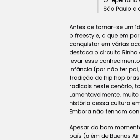
O repertório 
São Paulo e 
Antes de tornar-se um í
o
freestyle
, o que em pa
conquistar em várias oca
destaca o circuito Rinha
levar esse conhecimento 
infância (por não ter pai
tradição do hip hop bra
radicais neste cenário,
Lamentavelmente, muito 
história dessa cultura e
Embora não tenham conse
Apesar do bom momento, 
país (além de Buenos Air