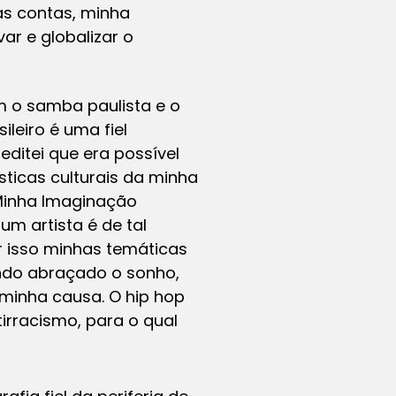
das contas, minha
r e globalizar o
 o samba paulista e o
ileiro é uma fiel
editei que era possível
sticas culturais da minha
o Minha Imaginação
m artista é de tal
r isso minhas temáticas
endo abraçado o sonho,
minha causa. O hip hop
tirracismo, para o qual