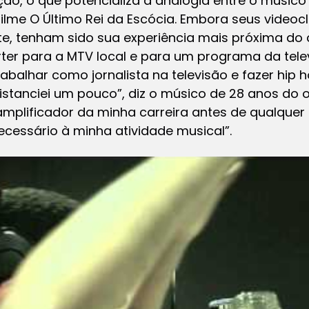
ão, o que potencializa a analogia entre o músico 
filme
O Último Rei da Escócia.
Embora seus videocl
e, tenham sido sua experiência mais próxima do
ter para a MTV local e para um programa da tele
abalhar como jornalista na televisão e fazer hip 
distanciei um pouco”, diz o músico de 28 anos do 
m amplificador da minha carreira antes de qualquer
cessário à minha atividade musical”.