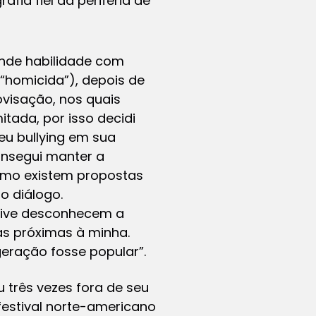
afia fiel da periferia de
ande habilidade com
“homicida”), depois de
ovisação, nos quais
mitada, por isso decidi
reu
bullying
em sua
Consegui manter a
como existem propostas
o diálogo.
usive desconhecem a
as próximas à minha.
eração fosse popular”.
três vezes fora de seu
 festival norte-americano