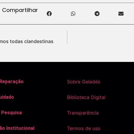
Compartilhar
mos todas clandestinas
 Reparação
Sobre Geledés
uidado
Biblioteca Digital
 Pesquisa
Transparência
o Institucional
Termos de uso