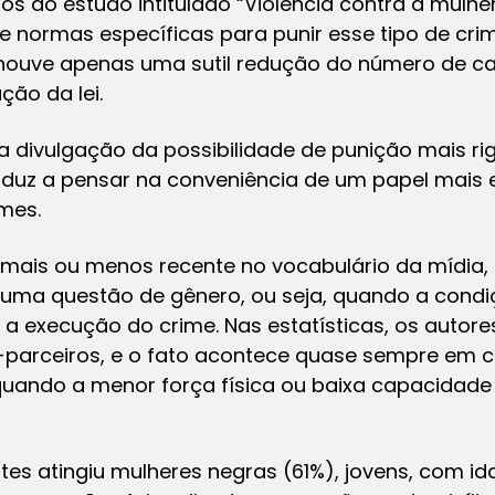
s do estudo intitulado “Violência contra a mulher:
 normas específicas para punir esse tipo de crim
ouve apenas uma sutil redução do número de c
ão da lei.
a divulgação da possibilidade de punição mais r
induz a pensar na conveniência de um papel mais
mes.
o mais ou menos recente no vocabulário da mídia,
 uma questão de gênero, ou seja, quando a condiç
 a execução do crime. Nas estatísticas, os autor
parceiros, e o fato acontece quase sempre em ci
 quando a menor força física ou baixa capacidade
s atingiu mulheres negras (61%), jovens, com id