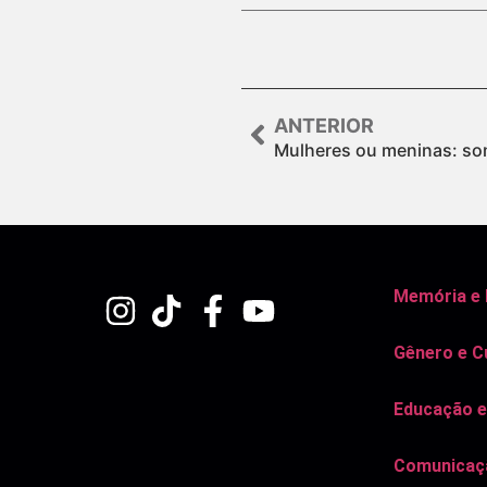
ANTERIOR
Mulheres ou meninas: so
Memória e
Gênero e C
Educação e
Comunicaçã