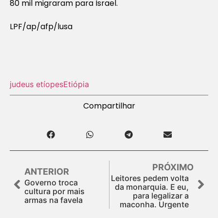
80 mil migraram para Israel.
LPF/ap/afp/lusa
judeus etíopes
Etiópia
Compartilhar
PRÓXIMO
ANTERIOR
Leitores pedem volta
Governo troca
da monarquia. E eu,
cultura por mais
para legalizar a
armas na favela
maconha. Urgente